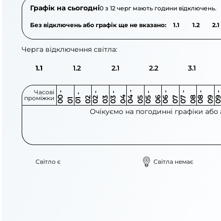
Графік на сьогодні
0 з 12 черг мають години відключень.
Без відключень або графік ще не вказано:
1.1
1.2
2.1
Черга відключення світла:
1.1
1.2
2.1
2.2
3.1
Часові
0
-
0
0
0
-
0
0
-
0
0
-
0
0
-
0
0
-
0
0
-
0
0
-
0
0
1
-
0
проміжки
3
4
5
6
6
7
7
8
8
9
2
2
3
4
5
1
Очікуємо на погодинні графіки або
Світло є
Світла немає