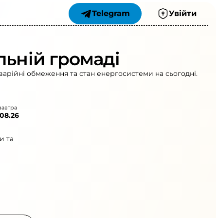
Telegram
Увійти
льній громаді
варійні обмеження та стан енергосистеми на сьогодні.
завтра
.08.26
и та