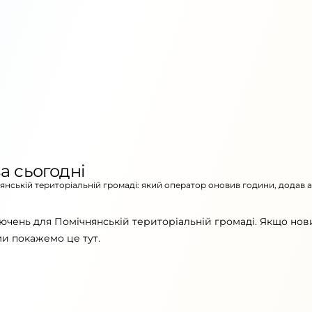
а сьогодні
нянській територіальній громаді: який оператор оновив години, додав 
ючень для Помічнянській територіальній громаді. Якщо нов
ми покажемо це тут.