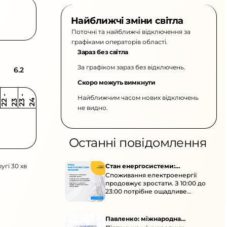
Найближчі зміни світла
Поточні та найближчі відключення за
графіками операторів області.
Зараз без світла
За графіком зараз без відключень.
6.2
Скоро можуть вимкнути
Найближчим часом нових відключень
2
-
2
2
-
2
3
4
2
2
3
не видно.
Останні повідомлення
угі 30 хв
Стан енергосистеми:
Споживання електроенергії
споживання зростає
продовжує зростати. З 10:00 до
23:00 потрібне ощадливе
енергоспоживання, а
енергоємні процеси просять
перенести на нічні години.
Павленко: міжнародна