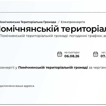
Помічнянська Територіальна Громада
/
Електроенергія
Помічнянській територіа
Помічнянській територіальній громаді: погодинні графіки, а
на сьогодні
на 
06.08.26
07
оенергії у
Помічнянській територіальній громаді
за чергам
підключена ваша адреса.
ленерго»