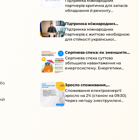
Підтримка міжнародних
підтримка для стійкості
партнерів критична для запасів
енергосистеми
обладнання й ремонту
української енергосистеми під
час постійних атак ворога.
Підтримка міжнародних
Підтримка міжнародних
партнерів для стійкості
партнерів є життєво необхідною
енергосистеми
для стійкості української
енергосистеми під час постійних
ворожих атак і підготовки до
Серпнева спека: як зменшити
наступної зими.
Серпнева спека суттєво
навантаження
збільшила навантаження на
енергосистему. Енергетики
відновлюють мережі після атак і
прискорюють ремонти, просять
або
ощадливо споживати.
Зросло споживання,
Споживання електроенергії
знеструмлення через негоду й
зросло на 2% (станом на 09:30).
атаки
ий
Через негоду знеструмлені
понад 70 населених пунктів.
Обмежте потужні
електроприлади вдень.