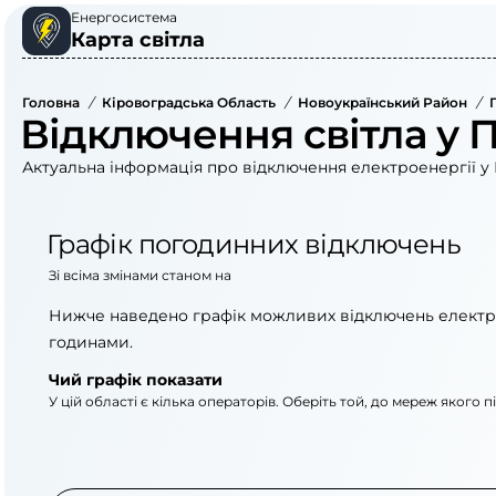
Енергосистема
Карта світла
Головна
/
Кіровоградська Область
/
Новоукраїнський Район
/
Відключення світла у 
Актуальна інформація про відключення електроенергії у 
Графік погодинних відключень
Зі всіма змінами станом на
Нижче наведено графік можливих відключень електр
годинами.
Чий графік показати
У цій області є кілька операторів. Оберіть той, до мереж якого 
АТ «Укрзалізниця»
ПрАТ «Кіровоградоб