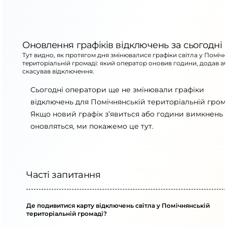
Оновлення графіків відключень за сьогодні
Тут видно, як протягом дня змінювалися графіки світла у Поміч
територіальній громаді: який оператор оновив години, додав а
скасував відключення.
Сьогодні оператори ще не змінювали графіки
відключень для Помічнянській територіальній грома
Якщо новий графік з’явиться або години вимкнень
оновляться, ми покажемо це тут.
Часті запитання
Де подивитися карту відключень світла у Помічнянській
територіальній громаді?