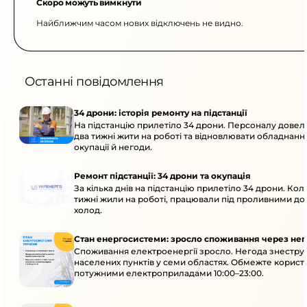
Скоро можуть вимкнути
Найближчим часом нових відключень не видно.
Останні повідомлення
34 дрони: історія ремонту на підстанції
На підстанцію прилетіло 34 дрони. Персоналу дове
два тижні жити на роботі та відновлювати обладнання
окупації й негоди.
Ремонт підстанції: 34 дрони та окупація
За кілька днів на підстанцію прилетіло 34 дрони. Кол
тижні жили на роботі, працювали під проливними до
холод.
Стан енергосистеми: зросло споживання через нег
Споживання електроенергії зросло. Негода знеструм
населених пунктів у семи областях. Обмежте корист
потужними електроприладами 10:00–23:00.