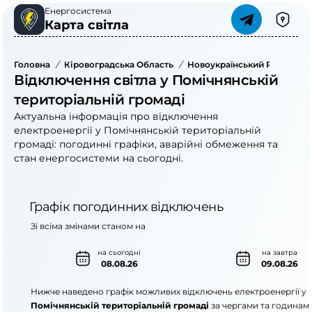
Енергосистема
Карта світла
Головна
/
Кіровоградська Область
/
Новоукраїнський Район
/
Відключення світла у Помічнянській
територіальній громаді
Актуальна інформація про відключення
електроенергії у Помічнянській територіальній
громаді: погодинні графіки, аварійні обмеження та
стан енергосистеми на сьогодні.
Графік погодинних відключень
Зі всіма змінами станом на
на сьогодні
на завтра
08.08.26
09.08.26
Нижче наведено графік можливих відключень електроенергії у
Помічнянській територіальній громаді
за чергами та годинам