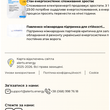
Стан енергосистеми: споживання зростає
Споживання електроенергії продовжує зростати. З 1
23:00 потрібне ощадливе енергоспоживання, а енер
процеси просять перенести на нічні години.
Павленко: міжнародна підтримка для стійкості
Підтримка міжнародних партнерів критична для запа
енергосистеми
обладнання й ремонту української енергосистеми пі
постійних атак ворога.
Карта відключень світла
alerts.energy
2025-2026. Всі права захищені.
Умови використання
Політика конфіденційності
Cookie
Зв'язатися з нами:
support@alerts.energy
+38 (068) 998 76 18
Стежте за нами: