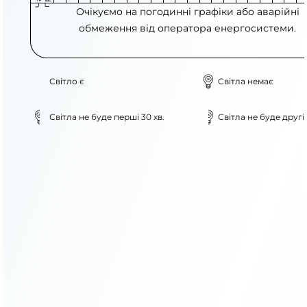
Очікуємо на погодинні графіки або аварійні
обмеження від оператора енергосистеми.
Світло є
Світла немає
Світла не буде перші 30 хв.
Світла не буде другі 