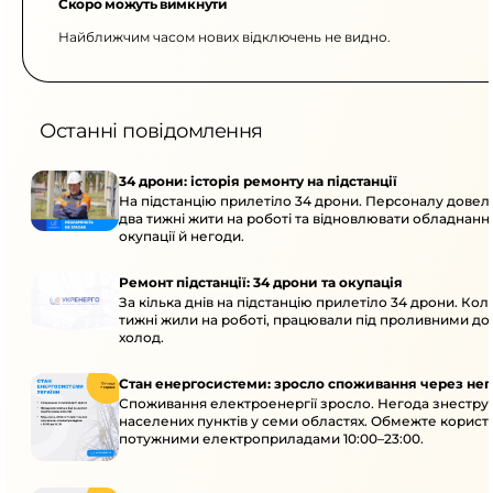
Скоро можуть вимкнути
Найближчим часом нових відключень не видно.
Останні повідомлення
34 дрони: історія ремонту на підстанції
На підстанцію прилетіло 34 дрони. Персоналу дове
два тижні жити на роботі та відновлювати обладнання
окупації й негоди.
Ремонт підстанції: 34 дрони та окупація
За кілька днів на підстанцію прилетіло 34 дрони. Кол
тижні жили на роботі, працювали під проливними до
холод.
Стан енергосистеми: зросло споживання через нег
Споживання електроенергії зросло. Негода знеструм
населених пунктів у семи областях. Обмежте корист
потужними електроприладами 10:00–23:00.