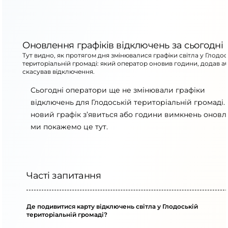
Оновлення графіків відключень за сьогодні
Тут видно, як протягом дня змінювалися графіки світла у Глодос
територіальній громаді: який оператор оновив години, додав а
скасував відключення.
Сьогодні оператори ще не змінювали графіки
відключень для Глодоській територіальній громаді.
новий графік з’явиться або години вимкнень оновля
ми покажемо це тут.
Часті запитання
Де подивитися карту відключень світла у Глодоській
територіальній громаді?