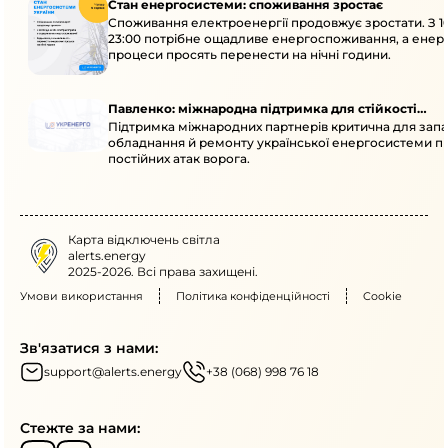
Стан енергосистеми: споживання зростає
Споживання електроенергії продовжує зростати. З 1
23:00 потрібне ощадливе енергоспоживання, а енер
процеси просять перенести на нічні години.
Павленко: міжнародна підтримка для стійкості
Підтримка міжнародних партнерів критична для запа
енергосистеми
обладнання й ремонту української енергосистеми пі
постійних атак ворога.
Карта відключень світла
alerts.energy
2025-2026. Всі права захищені.
Умови використання
Політика конфіденційності
Cookie
Зв'язатися з нами:
support@alerts.energy
+38 (068) 998 76 18
Стежте за нами: