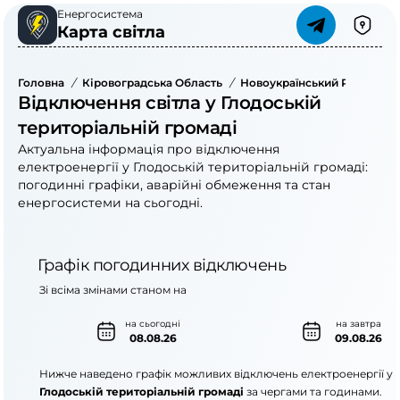
Енергосистема
Карта світла
Головна
/
Кіровоградська Область
/
Новоукраїнський Район
/
Відключення світла у Глодоській
територіальній громаді
Актуальна інформація про відключення
електроенергії у Глодоській територіальній громаді:
погодинні графіки, аварійні обмеження та стан
енергосистеми на сьогодні.
Графік погодинних відключень
Зі всіма змінами станом на
на сьогодні
на завтра
08.08.26
09.08.26
Нижче наведено графік можливих відключень електроенергії у
Глодоській територіальній громаді
за чергами та годинами.