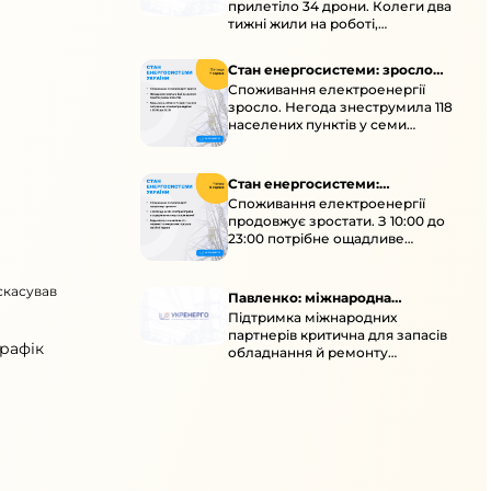
прилетіло 34 дрони. Колеги два
тижні жили на роботі,
працювали під проливними
дощами й у холод.
Стан енергосистеми: зросло
Споживання електроенергії
споживання через негоду
зросло. Негода знеструмила 118
населених пунктів у семи
областях. Обмежте
користування потужними
електроприладами 10:00–23:00.
Стан енергосистеми:
Споживання електроенергії
споживання зростає
продовжує зростати. З 10:00 до
23:00 потрібне ощадливе
енергоспоживання, а
енергоємні процеси просять
скасував
перенести на нічні години.
Павленко: міжнародна
Підтримка міжнародних
підтримка для стійкості
партнерів критична для запасів
енергосистеми
графік
обладнання й ремонту
української енергосистеми під
час постійних атак ворога.