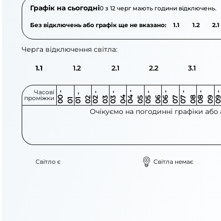
Графік на сьогодні
0 з 12 черг мають години відключень.
Без відключень або графік ще не вказано:
1.1
1.2
2.1
Черга відключення світла:
1.1
1.2
2.1
2.2
3.1
Часові
0
-
0
0
0
-
0
0
-
0
0
-
0
0
-
0
0
-
0
0
-
0
0
-
0
0
1
-
0
проміжки
3
4
5
6
6
7
7
8
8
9
2
2
3
4
5
1
Очікуємо на погодинні графіки або
Світло є
Світла немає