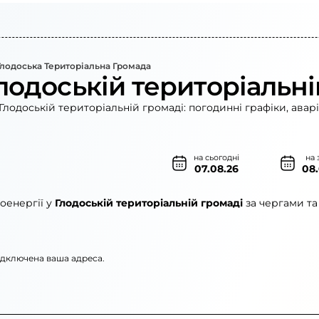
Глодоська Територіальна Громада
лодоській територіальні
Глодоській територіальній громаді: погодинні графіки, авар
на сьогодні
на 
07.08.26
08
оенергії у
Глодоській територіальній громаді
за чергами та
підключена ваша адреса.
ленерго»