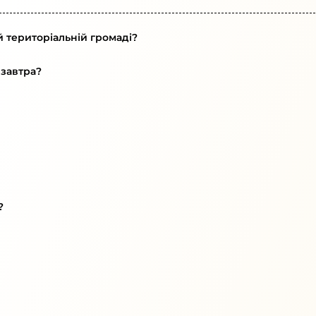
й територіальній громаді?
 завтра?
?