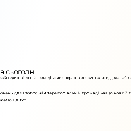
а сьогодні
ській територіальній громаді: який оператор оновив години, додав або 
ючень для Глодоській територіальній громаді. Якщо новий 
жемо це тут.