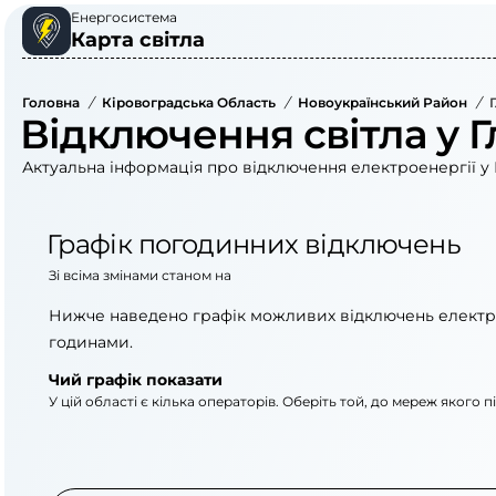
Енергосистема
Карта світла
Головна
/
Кіровоградська Область
/
Новоукраїнський Район
/
Відключення світла у Г
Актуальна інформація про відключення електроенергії у 
Графік погодинних відключень
Зі всіма змінами станом на
Нижче наведено графік можливих відключень електр
годинами.
Чий графік показати
У цій області є кілька операторів. Оберіть той, до мереж якого 
АТ «Укрзалізниця»
ПрАТ «Кіровоградоб