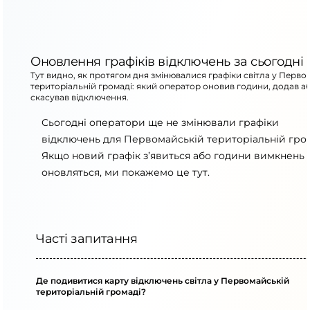
Оновлення графіків відключень за сьогодні
Тут видно, як протягом дня змінювалися графіки світла у Перво
територіальній громаді: який оператор оновив години, додав а
скасував відключення.
Сьогодні оператори ще не змінювали графіки
відключень для Первомайській територіальній гром
Якщо новий графік з’явиться або години вимкнень
оновляться, ми покажемо це тут.
Часті запитання
Де подивитися карту відключень світла у Первомайській
територіальній громаді?