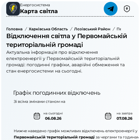
Енергосистема
Карта світла
Головна
/
Харківська Область
/
Лозівський Район
/
Первомайсь
Відключення світла у Первомайській
територіальній громаді
Актуальна інформація про відключення
електроенергії у Первомайській територіальній
громаді: погодинні графіки, аварійні обмеження та
стан енергосистеми на сьогодні.
Графік погодинних відключень
Зі всіма змінами станом на
на сьогодні
на завтра
06.08.26
07.08.26
Нижче наведено графік можливих відключень електроенергії у
Первомайській територіальній громаді
за чергами та годинам