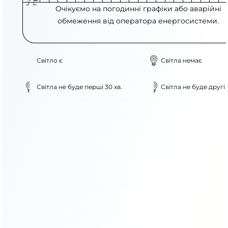
Очікуємо на погодинні графіки або аварійні
обмеження від оператора енергосистеми.
Світло є
Світла немає
Світла не буде перші 30 хв.
Світла не буде другі 