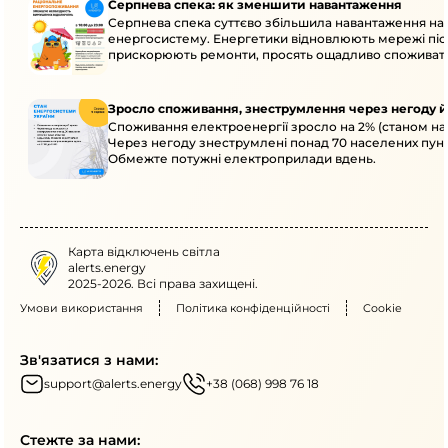
Серпнева спека: як зменшити навантаження
Серпнева спека суттєво збільшила навантаження на
енергосистему. Енергетики відновлюють мережі післ
прискорюють ремонти, просять ощадливо споживат
Зросло споживання, знеструмлення через негоду й
Споживання електроенергії зросло на 2% (станом на 
Через негоду знеструмлені понад 70 населених пунк
Обмежте потужні електроприлади вдень.
Карта відключень світла
alerts.energy
2025-2026. Всі права захищені.
Умови використання
Політика конфіденційності
Cookie
Зв'язатися з нами:
support@alerts.energy
+38 (068) 998 76 18
Стежте за нами: