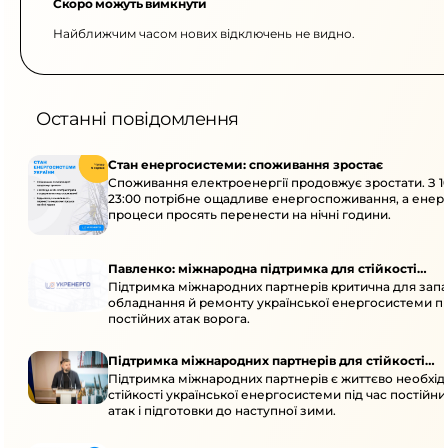
Скоро можуть вимкнути
Найближчим часом нових відключень не видно.
Останні повідомлення
Стан енергосистеми: споживання зростає
Споживання електроенергії продовжує зростати. З 1
23:00 потрібне ощадливе енергоспоживання, а енер
процеси просять перенести на нічні години.
Павленко: міжнародна підтримка для стійкості
Підтримка міжнародних партнерів критична для запа
енергосистеми
обладнання й ремонту української енергосистеми пі
постійних атак ворога.
Підтримка міжнародних партнерів для стійкості
Підтримка міжнародних партнерів є життєво необхі
енергосистеми
стійкості української енергосистеми під час постійн
атак і підготовки до наступної зими.