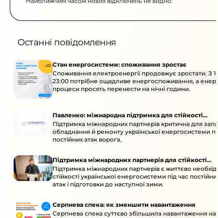
Найближчим часом нових відключень не видно.
Останні повідомлення
Стан енергосистеми: споживання зростає
Споживання електроенергії продовжує зростати. З 1
23:00 потрібне ощадливе енергоспоживання, а енер
процеси просять перенести на нічні години.
Павленко: міжнародна підтримка для стійкості
Підтримка міжнародних партнерів критична для запа
енергосистеми
обладнання й ремонту української енергосистеми пі
постійних атак ворога.
Підтримка міжнародних партнерів для стійкості
Підтримка міжнародних партнерів є життєво необхі
енергосистеми
стійкості української енергосистеми під час постійн
атак і підготовки до наступної зими.
Серпнева спека: як зменшити навантаження
Серпнева спека суттєво збільшила навантаження на