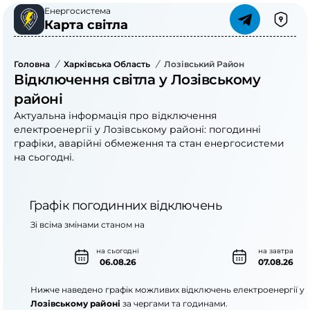
Енергосистема
Карта світла
Головна
/
Харківська Область
/
Лозівський Район
Відключення світла у Лозівському
районі
Актуальна інформація про відключення
електроенергії у Лозівському районі: погодинні
графіки, аварійні обмеження та стан енергосистеми
на сьогодні.
Графік погодинних відключень
Зі всіма змінами станом на
на сьогодні
на завтра
06.08.26
07.08.26
Нижче наведено графік можливих відключень електроенергії у
Лозівському районі
за чергами та годинами.