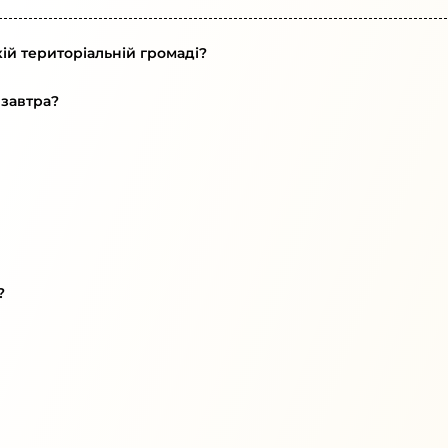
ій територіальній громаді?
 завтра?
?