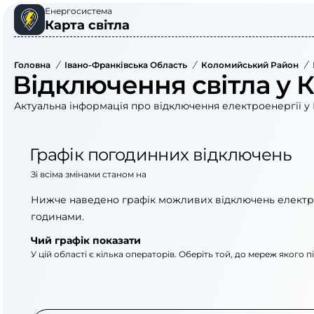
Енергосистема
Карта світла
Головна
/
Івано-Франківська Область
/
Коломийський Район
/
Відключення світла у 
Актуальна інформація про відключення електроенергії у 
Графік погодинних відключень
Зі всіма змінами станом на
Нижче наведено графік можливих відключень електр
годинами.
Чий графік показати
У цій області є кілька операторів. Оберіть той, до мереж якого 
АТ «Укрзалізниця»
АТ «Прикарпаттяобл