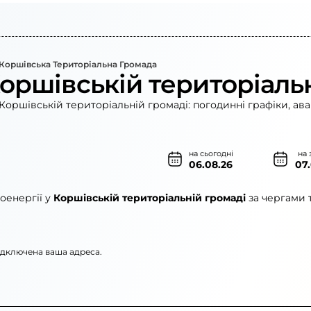
Коршівська Територіальна Громада
Коршівській територіаль
Коршівській територіальній громаді: погодинні графіки, ава
на сьогодні
на 
06.08.26
07
оенергії у
Коршівській територіальній громаді
за чергами 
підключена ваша адреса.
енерго»