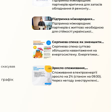
Підтримка міжнародних
підтримка для стійкості
партнерів критична для запасів
енергосистеми
обладнання й ремонту
української енергосистеми під
час постійних атак ворога.
Підтримка міжнародних
Підтримка міжнародних
партнерів для стійкості
партнерів є життєво необхідною
енергосистеми
для стійкості української
енергосистеми під час постійних
ворожих атак і підготовки до
Серпнева спека: як зменшити
наступної зими.
Серпнева спека суттєво
навантаження
збільшила навантаження на
енергосистему. Енергетики
відновлюють мережі після атак і
прискорюють ремонти, просять
о скасував
ощадливо споживати.
Зросло споживання,
Споживання електроенергії
знеструмлення через негоду й
зросло на 2% (станом на 09:30).
атаки
 графік
Через негоду знеструмлені
понад 70 населених пунктів.
Обмежте потужні
електроприлади вдень.