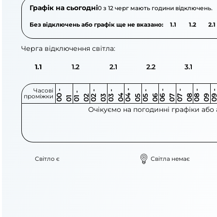
Графік на сьогодні
0 з 12 черг мають години відключень.
Без відключень або графік ще не вказано:
1.1
1.2
2.1
Черга відключення світла:
1.1
1.2
2.1
2.2
3.1
Часові
0
-
0
0
0
-
0
0
-
0
0
-
0
0
-
0
0
-
0
0
-
0
0
-
0
0
1
-
0
проміжки
3
4
5
6
6
7
7
8
8
9
2
2
3
4
5
1
Очікуємо на погодинні графіки або
Світло є
Світла немає