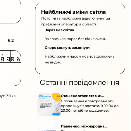
Найближчі зміни світла
Поточні та найближчі відключення за
графіками операторів області.
Зараз без світла
За графіком зараз без відключень.
6.2
Скоро можуть вимкнути
Найближчим часом нових відключень
2
-
2
2
-
2
3
4
2
2
3
не видно.
Останні повідомлення
угі 30 хв
Стан енергосистеми:
Споживання електроенергії
споживання зростає
продовжує зростати. З 10:00 до
23:00 потрібне ощадливе
енергоспоживання, а
енергоємні процеси просять
перенести на нічні години.
Павленко: міжнародна