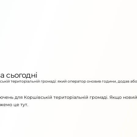
а сьогодні
вській територіальній громаді: який оператор оновив години, додав аб
ючень для Коршівській територіальній громаді. Якщо новий
жемо це тут.