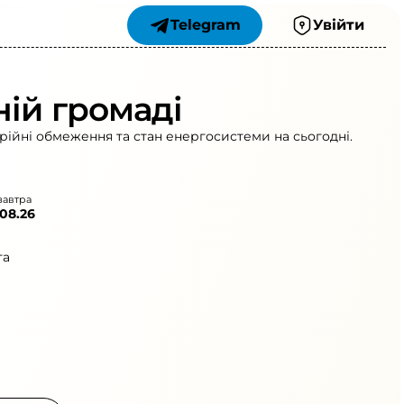
Telegram
Увійти
ній громаді
рійні обмеження та стан енергосистеми на сьогодні.
завтра
.08.26
та