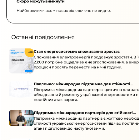
Скоро можуть вимкнути
Найближчим часом нових відключень не видно.
Останні повідомлення
Стан енергосистеми: споживання зростає
Споживання електроенергії продовжує зростати. З 1
23:00 потрібне ощадливе енергоспоживання, а енер
процеси просять перенести на нічні години.
Павленко: міжнародна підтримка для стійкості
Підтримка міжнародних партнерів критична для запа
енергосистеми
обладнання й ремонту української енергосистеми пі
постійних атак ворога.
Підтримка міжнародних партнерів для стійкості
Підтримка міжнародних партнерів є життєво необхі
енергосистеми
стійкості української енергосистеми під час постійн
атак і підготовки до наступної зими.