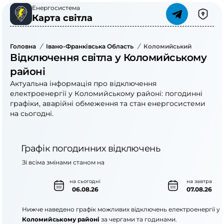
Енергосистема
Карта світла
Головна
/
Івано-Франківська Область
/
Коломийський Район
Відключення світла у Коломийському
районі
Актуальна інформація про відключення
електроенергії у Коломийському районі: погодинні
графіки, аварійні обмеження та стан енергосистеми
на сьогодні.
Графік погодинних відключень
Зі всіма змінами станом на
на сьогодні
на завтра
06.08.26
07.08.26
Нижче наведено графік можливих відключень електроенергії у
Коломийському районі
за чергами та годинами.