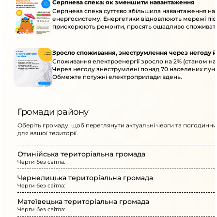
Серпнева спека: як зменшити навантаження
Серпнева спека суттєво збільшила навантаження на
енергосистему. Енергетики відновлюють мережі післ
прискорюють ремонти, просять ощадливо споживат
Зросло споживання, знеструмлення через негоду й
Споживання електроенергії зросло на 2% (станом на 
Через негоду знеструмлені понад 70 населених пунк
Обмежте потужні електроприлади вдень.
Громади району
Оберіть громаду, щоб переглянути актуальні черги та погодинни
для вашої території.
Отинійська територіальна громада
Черги без світла:
Чернелицька територіальна громада
Черги без світла:
Матеївецька територіальна громада
Черги без світла: