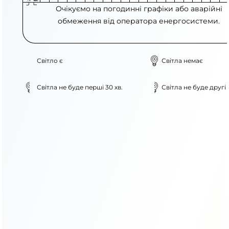
Очікуємо на погодинні графіки або аварійні
обмеження від оператора енергосистеми.
Світло є
Світла немає
Світла не буде перші 30 хв.
Світла не буде другі 