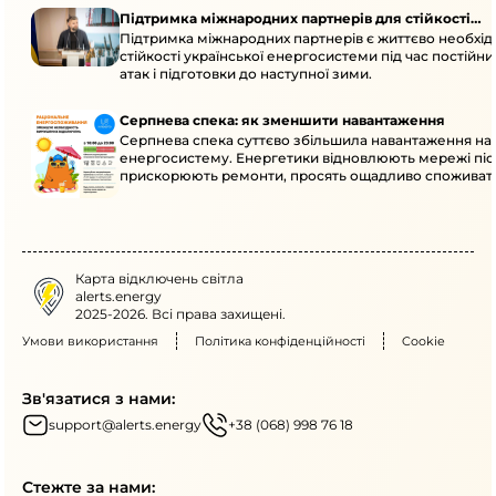
Підтримка міжнародних партнерів для стійкості
Підтримка міжнародних партнерів є життєво необхі
енергосистеми
стійкості української енергосистеми під час постійн
атак і підготовки до наступної зими.
Серпнева спека: як зменшити навантаження
Серпнева спека суттєво збільшила навантаження на
енергосистему. Енергетики відновлюють мережі післ
прискорюють ремонти, просять ощадливо споживат
Карта відключень світла
alerts.energy
2025-2026. Всі права захищені.
Умови використання
Політика конфіденційності
Cookie
Зв'язатися з нами:
support@alerts.energy
+38 (068) 998 76 18
Стежте за нами: