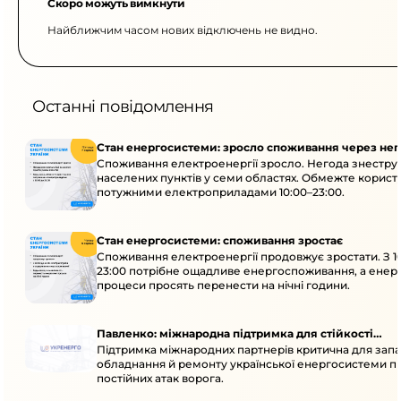
Скоро можуть вимкнути
Найближчим часом нових відключень не видно.
Останні повідомлення
Стан енергосистеми: зросло споживання через нег
Споживання електроенергії зросло. Негода знеструм
населених пунктів у семи областях. Обмежте корист
потужними електроприладами 10:00–23:00.
Стан енергосистеми: споживання зростає
Споживання електроенергії продовжує зростати. З 1
23:00 потрібне ощадливе енергоспоживання, а енер
процеси просять перенести на нічні години.
Павленко: міжнародна підтримка для стійкості
Підтримка міжнародних партнерів критична для запа
енергосистеми
обладнання й ремонту української енергосистеми пі
постійних атак ворога.