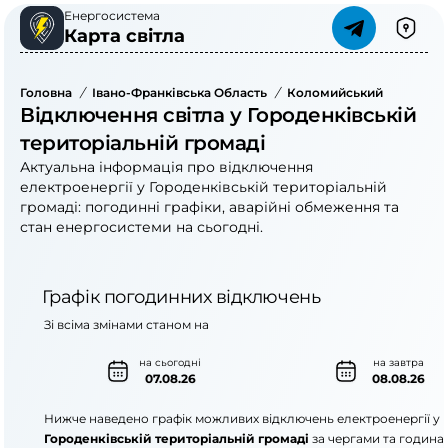
Енергосистема
Карта світла
Головна
/
Івано-Франківська Область
/
Коломийський Район
/
Відключення світла у Городенківській
територіальній громаді
Актуальна інформація про відключення
електроенергії у Городенківській територіальній
громаді: погодинні графіки, аварійні обмеження та
стан енергосистеми на сьогодні.
Графік погодинних відключень
Зі всіма змінами станом на
на сьогодні
на завтра
07.08.26
08.08.26
Нижче наведено графік можливих відключень електроенергії у
Городенківській територіальній громаді
за чергами та година