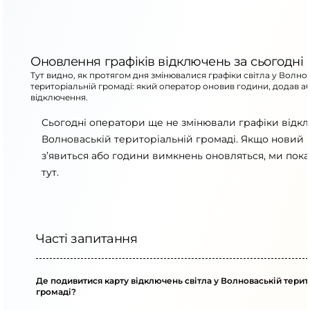
Оновлення графіків відключень за сьогодні
Тут видно, як протягом дня змінювалися графіки світла у Волно
територіальній громаді: який оператор оновив години, додав а
відключення.
Сьогодні оператори ще не змінювали графіки відк
Волноваській територіальній громаді. Якщо новий 
з’явиться або години вимкнень оновляться, ми пок
тут.
Часті запитання
Де подивитися карту відключень світла у Волноваській терит
громаді?