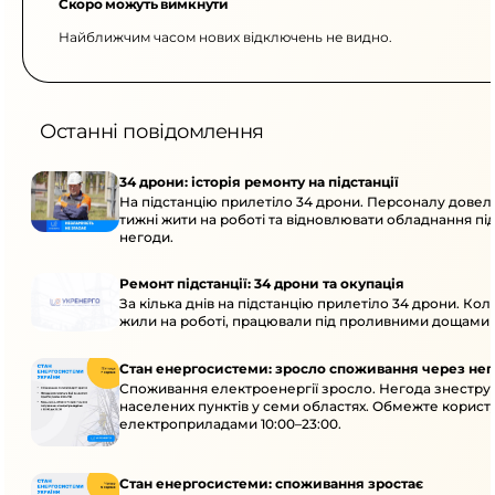
Скоро можуть вимкнути
Найближчим часом нових відключень не видно.
Останні повідомлення
34 дрони: історія ремонту на підстанції
На підстанцію прилетіло 34 дрони. Персоналу довел
тижні жити на роботі та відновлювати обладнання під 
негоди.
Ремонт підстанції: 34 дрони та окупація
За кілька днів на підстанцію прилетіло 34 дрони. Кол
жили на роботі, працювали під проливними дощами й
Стан енергосистеми: зросло споживання через нег
Споживання електроенергії зросло. Негода знеструм
населених пунктів у семи областях. Обмежте корис
електроприладами 10:00–23:00.
Стан енергосистеми: споживання зростає