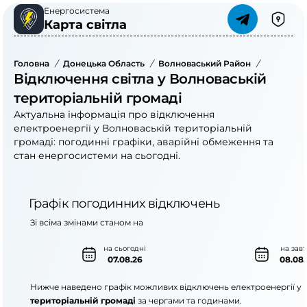
Енергосистема
Карта світла
Головна
/
Донецька Область
/
Волноваський Район
/
Волновас
Відключення світла у Волноваській
територіальній громаді
Актуальна інформація про відключення
електроенергії у Волноваській територіальній
громаді: погодинні графіки, аварійні обмеження та
стан енергосистеми на сьогодні.
Графік погодинних відключень
Зі всіма змінами станом на
на сьогодні
на зав
07.08.26
08.08.
Нижче наведено графік можливих відключень електроенергії у
територіальній громаді
за чергами та годинами.