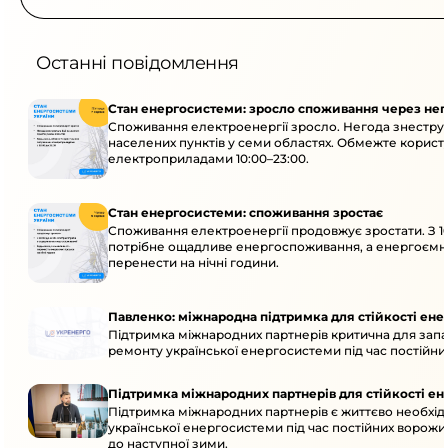
Останні повідомлення
Стан енергосистеми: зросло споживання через нег
Споживання електроенергії зросло. Негода знеструм
населених пунктів у семи областях. Обмежте корис
електроприладами 10:00–23:00.
Стан енергосистеми: споживання зростає
Споживання електроенергії продовжує зростати. З 10
потрібне ощадливе енергоспоживання, а енергоємн
перенести на нічні години.
Павленко: міжнародна підтримка для стійкості ен
Підтримка міжнародних партнерів критична для запа
ремонту української енергосистеми під час постійних
Підтримка міжнародних партнерів для стійкості е
Підтримка міжнародних партнерів є життєво необхідн
української енергосистеми під час постійних ворожих
до наступної зими.