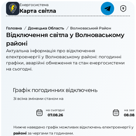
Енергосистема
Карта світла
Головна
/
Донецька Область
/
Волноваський Район
Відключення світла у Волноваському
районі
Актуальна інформація про відключення
електроенергії у Волноваському районі: погодинні
графіки, аварійні обмеження та стан енергосистеми
на сьогодні.
Графік погодинних відключень
Зі всіма змінами станом на
на сьогодні
на зав
07.08.26
08.08.
Нижче наведено графік можливих відключень електроенергії у
районі
за чергами та годинами.