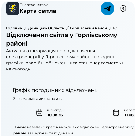
Енергосистема
Карта світла
Головна
/
Донецька Область
/
Горлівський Район
/
Електроене
Відключення світла у Горлівському
районі
Актуальна інформація про відключення
електроенергії у Горлівському районі: погодинні
графіки, аварійні обмеження та стан енергосистеми
на сьогодні.
Графік погодинних відключень
Зі всіма змінами станом на
на сьогодні
на зав
10.08.26
11.08.
Нижче наведено графік можливих відключень електроенергії у
районі
за чергами та годинами.