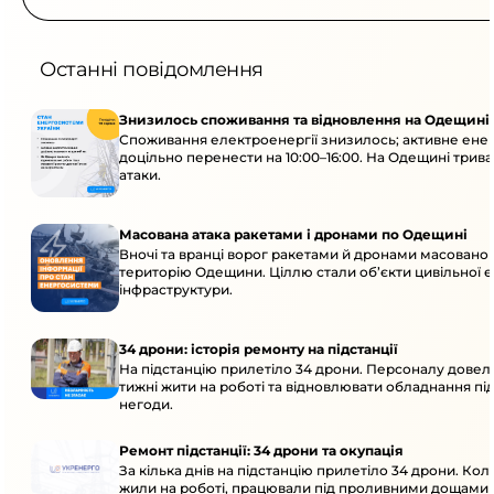
Останні повідомлення
Знизилось споживання та відновлення на Одещині
Споживання електроенергії знизилось; активне ен
доцільно перенести на 10:00–16:00. На Одещині трив
атаки.
Масована атака ракетами і дронами по Одещині
Вночі та вранці ворог ракетами й дронами масовано 
територію Одещини. Ціллю стали об’єкти цивільної 
інфраструктури.
34 дрони: історія ремонту на підстанції
На підстанцію прилетіло 34 дрони. Персоналу довел
тижні жити на роботі та відновлювати обладнання під 
негоди.
Ремонт підстанції: 34 дрони та окупація
За кілька днів на підстанцію прилетіло 34 дрони. Кол
жили на роботі, працювали під проливними дощами й