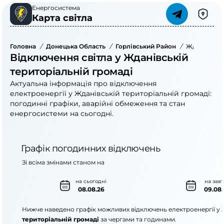
Енергосистема
Карта світла
Головна
/
Донецька Область
/
Горлівський Район
/
Жданівська
Відключення світла у Жданівській
територіальній громаді
Актуальна інформація про відключення
електроенергії у Жданівській територіальній громаді:
погодинні графіки, аварійні обмеження та стан
енергосистеми на сьогодні.
Графік погодинних відключень
Зі всіма змінами станом на
на сьогодні
на зав
08.08.26
09.08.
Нижче наведено графік можливих відключень електроенергії у
територіальній громаді
за чергами та годинами.