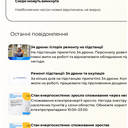
Скоро можуть вимкнути
Найближчим часом нових відключень не видно.
Останні повідомлення
34 дрони: історія ремонту на підстанції
На підстанцію прилетіло 34 дрони. Персоналу довел
тижні жити на роботі та відновлювати обладнання під 
негоди.
Ремонт підстанції: 34 дрони та окупація
За кілька днів на підстанцію прилетіло 34 дрони. Кол
жили на роботі, працювали під проливними дощами й
Стан енергосистеми: зросло споживання через нег
Споживання електроенергії зросло. Негода знеструм
населених пунктів у семи областях. Обмежте корис
електроприладами 10:00–23:00.
Стан енергосистеми: споживання зростає