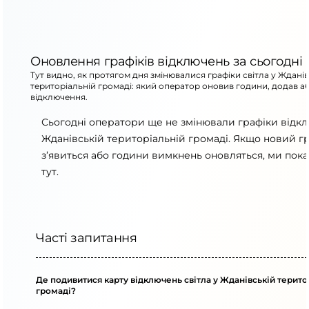
Оновлення графіків відключень за сьогодні
Тут видно, як протягом дня змінювалися графіки світла у Жданів
територіальній громаді: який оператор оновив години, додав а
відключення.
Сьогодні оператори ще не змінювали графіки відк
Жданівській територіальній громаді. Якщо новий г
з’явиться або години вимкнень оновляться, ми пок
тут.
Часті запитання
Де подивитися карту відключень світла у Жданівській терито
громаді?