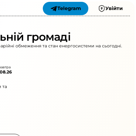
Telegram
Увійти
льній громаді
варійні обмеження та стан енергосистеми на сьогодні.
завтра
.08.26
 та