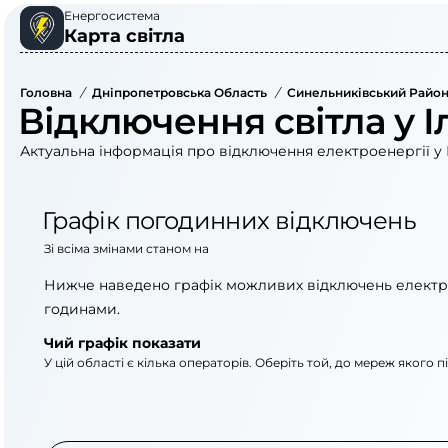
Енергосистема
Карта світла
Головна
/
Дніпропетровська Область
/
Синельниківський Райо
Відключення світла у І
Актуальна інформація про відключення електроенергії у І
Графік погодинних відключень
Зі всіма змінами станом на
Нижче наведено графік можливих відключень електр
годинами.
Чий графік показати
У цій області є кілька операторів. Оберіть той, до мереж якого 
АТ «Укрзалізниця»
АТ «ДТЕК Дніпровсь