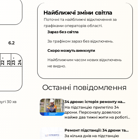
Найближчі зміни світла
Поточні та найближчі відключення за
графіками операторів області.
Зараз без світла
За графіком зараз без відключень.
6.2
Скоро можуть вимкнути
Найближчим часом нових відключень
2
-
2
2
-
2
3
4
2
2
3
не видно.
Останні повідомлення
угі 30 хв
34 дрони: історія ремонту на
На підстанцію прилетіло 34
підстанції
дрони. Персоналу довелося
майже два тижні жити на роботі
та відновлювати обладнання під
час окупації й негоди.
Ремонт підстанції: 34 дрони та
За кілька днів на підстанцію
окупація