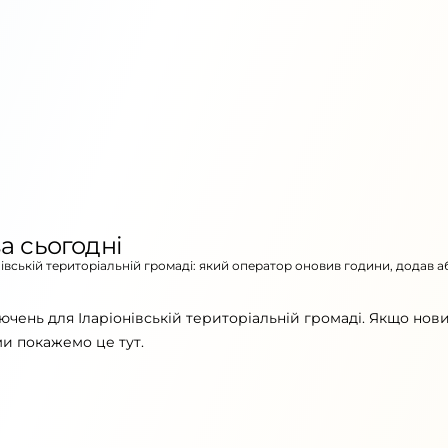
а сьогодні
нівській територіальній громаді: який оператор оновив години, додав а
ючень для Іларіонівській територіальній громаді. Якщо нов
ми покажемо це тут.