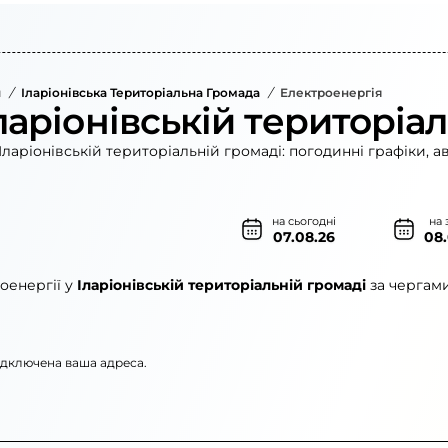
н
/
Іларіонівська Територіальна Громада
/
Електроенергія
ларіонівській територіа
ларіонівській територіальній громаді: погодинні графіки, а
на сьогодні
на 
07.08.26
08
оенергії у
Іларіонівській територіальній громаді
за чергами
підключена ваша адреса.
кі електромережі»
АТ «ЦЕК»