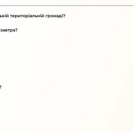
ькій територіальній громаді?
 завтра?
?