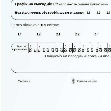
Графік на сьогодні
0 з 12 черг мають години відключень.
Без відключень або графік ще не вказано:
1.1
1.2
2.1
Черга відключення світла:
1.1
1.2
2.1
2.2
3.1
Часові
0
-
0
0
0
-
0
0
-
0
0
-
0
0
-
0
0
-
0
0
-
0
0
-
0
0
1
-
0
проміжки
3
4
5
6
6
7
7
8
8
9
2
2
3
4
5
1
Очікуємо на погодинні графіки або
Світло є
Світла немає