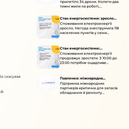
прилетіло 34 дрони. Колеги два
тижні жили на роботі,
працювали під проливними
дощами й у холод.
Стан енергосистеми: зросло
Споживання електроенергії
споживання через негоду
зросло. Негода знеструмила 118
населених пунктів у семи
областях. Обмежте
користування потужними
електроприладами 10:00–23:00.
Стан енергосистеми:
Споживання електроенергії
споживання зростає
продовжує зростати. З 10:00 до
23:00 потрібне ощадливе
енергоспоживання, а
енергоємні процеси просять
бо скасував
перенести на нічні години.
Павленко: міжнародна
Підтримка міжнародних
підтримка для стійкості
партнерів критична для запасів
енергосистеми
ий
обладнання й ремонту
української енергосистеми під
час постійних атак ворога.