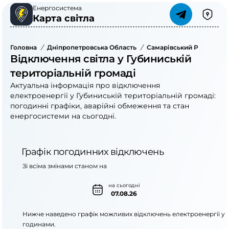
Енергосистема
Карта світла
Головна
/
Дніпропетровська Область
/
Самарівський Район
/
Г
Відключення світла у Губиниській
територіальній громаді
Актуальна інформація про відключення
електроенергії у Губиниській територіальній громаді:
погодинні графіки, аварійні обмеження та стан
енергосистеми на сьогодні.
Графік погодинних відключень
Зі всіма змінами станом на
на сьогодні
07.08.26
Нижче наведено графік можливих відключень електроенергії у
годинами.