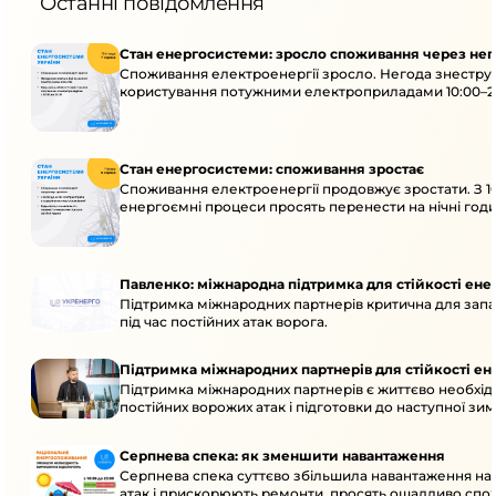
Останні повідомлення
Стан енергосистеми: зросло споживання через нег
Споживання електроенергії зросло. Негода знеструм
користування потужними електроприладами 10:00–23
Стан енергосистеми: споживання зростає
Споживання електроенергії продовжує зростати. З 1
енергоємні процеси просять перенести на нічні годи
Павленко: міжнародна підтримка для стійкості ен
Підтримка міжнародних партнерів критична для запа
під час постійних атак ворога.
Підтримка міжнародних партнерів для стійкості е
Підтримка міжнародних партнерів є життєво необхідн
постійних ворожих атак і підготовки до наступної зим
Серпнева спека: як зменшити навантаження
Серпнева спека суттєво збільшила навантаження на
атак і прискорюють ремонти, просять ощадливо спо