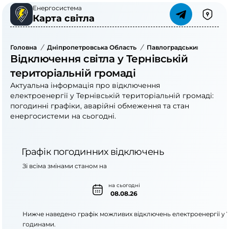
Енергосистема
Карта світла
Головна
/
Дніпропетровська Область
/
Павлоградський Район
/
Відключення світла у Тернівській
територіальній громаді
Актуальна інформація про відключення
електроенергії у Тернівській територіальній громаді:
погодинні графіки, аварійні обмеження та стан
енергосистеми на сьогодні.
Графік погодинних відключень
Зі всіма змінами станом на
на сьогодні
08.08.26
Нижче наведено графік можливих відключень електроенергії у
годинами.