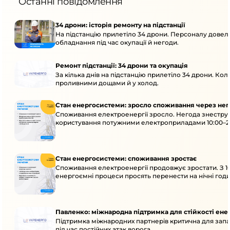
Останні повідомлення
34 дрони: історія ремонту на підстанції
На підстанцію прилетіло 34 дрони. Персоналу довело
обладнання під час окупації й негоди.
Ремонт підстанції: 34 дрони та окупація
За кілька днів на підстанцію прилетіло 34 дрони. Кол
проливними дощами й у холод.
Стан енергосистеми: зросло споживання через нег
Споживання електроенергії зросло. Негода знеструм
користування потужними електроприладами 10:00–23
Стан енергосистеми: споживання зростає
Споживання електроенергії продовжує зростати. З 1
енергоємні процеси просять перенести на нічні годи
Павленко: міжнародна підтримка для стійкості ен
Підтримка міжнародних партнерів критична для запа
під час постійних атак ворога.