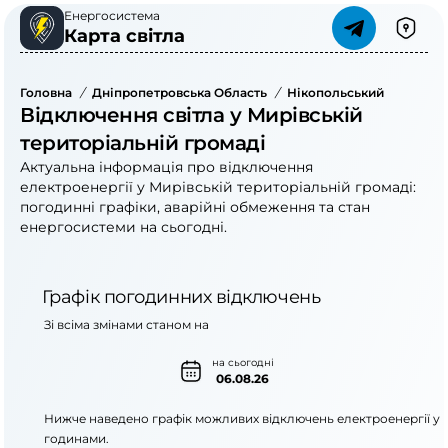
Енергосистема
Карта світла
Головна
/
Дніпропетровська Область
/
Нікопольський Район
/
Відключення світла у Мирівській
територіальній громаді
Актуальна інформація про відключення
електроенергії у Мирівській територіальній громаді:
погодинні графіки, аварійні обмеження та стан
енергосистеми на сьогодні.
Графік погодинних відключень
Зі всіма змінами станом на
на сьогодні
06.08.26
Нижче наведено графік можливих відключень електроенергії у
годинами.