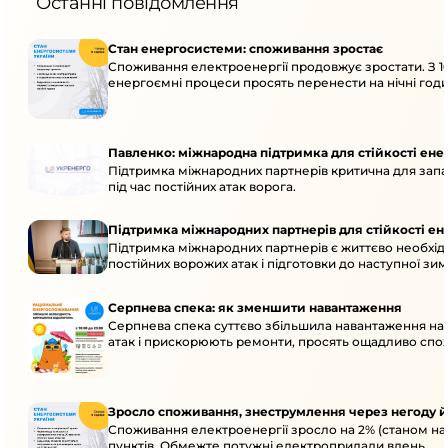
Останні повідомлення
Стан енергосистеми: споживання зростає
Споживання електроенергії продовжує зростати. З 1
енергоємні процеси просять перенести на нічні годи
Павленко: міжнародна підтримка для стійкості ен
Підтримка міжнародних партнерів критична для запа
під час постійних атак ворога.
Підтримка міжнародних партнерів для стійкості е
Підтримка міжнародних партнерів є життєво необхідн
постійних ворожих атак і підготовки до наступної зим
Серпнева спека: як зменшити навантаження
Серпнева спека суттєво збільшила навантаження на
атак і прискорюють ремонти, просять ощадливо спо
Зросло споживання, знеструмлення через негоду й
Споживання електроенергії зросло на 2% (станом на
пунктів. Обмежте потужні електроприлади вдень.