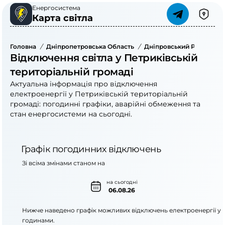
Енергосистема
Карта світла
Головна
/
Дніпропетровська Область
/
Дніпровський Район
/
П
Відключення світла у Петриківській
територіальній громаді
Актуальна інформація про відключення
електроенергії у Петриківській територіальній
громаді: погодинні графіки, аварійні обмеження та
стан енергосистеми на сьогодні.
Графік погодинних відключень
Зі всіма змінами станом на
на сьогодні
06.08.26
Нижче наведено графік можливих відключень електроенергії у
годинами.