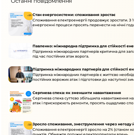
Останні повідомлення
Стан енергосистеми: споживання зростає
Споживання електроенергії продовжує зростати. З 1
енергоємні процеси просять перенести на нічні годи
Павленко: міжнародна підтримка для стійкості ен
Підтримка міжнародних партнерів критична для запа
під час постійних атак ворога.
Підтримка міжнародних партнерів для стійкості е
Підтримка міжнародних партнерів є життєво необхідн
постійних ворожих атак і підготовки до наступної зим
Серпнева спека: як зменшити навантаження
Серпнева спека суттєво збільшила навантаження на
атак і прискорюють ремонти, просять ощадливо спо
Зросло споживання, знеструмлення через негоду й
Споживання електроенергії зросло на 2% (станом на
пунктів. Обмежте потужні електроприлади вдень.