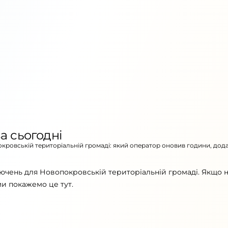
а сьогодні
окровській територіальній громаді: який оператор оновив години, дод
лючень для Новопокровській територіальній громаді. Якщо 
ми покажемо це тут.