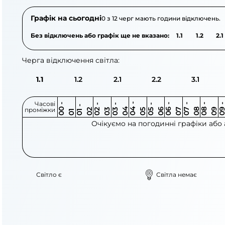
Графік на сьогодні
0 з 12 черг мають години відключень.
Без відключень або графік ще не вказано:
1.1
1.2
2.1
Черга відключення світла:
1.1
1.2
2.1
2.2
3.1
Часові
0
-
0
0
0
-
0
0
-
0
0
-
0
0
-
0
0
-
0
0
-
0
0
-
0
0
1
-
0
проміжки
3
4
5
6
6
7
7
8
8
9
2
2
3
4
5
1
Очікуємо на погодинні графіки або
Світло є
Світла немає