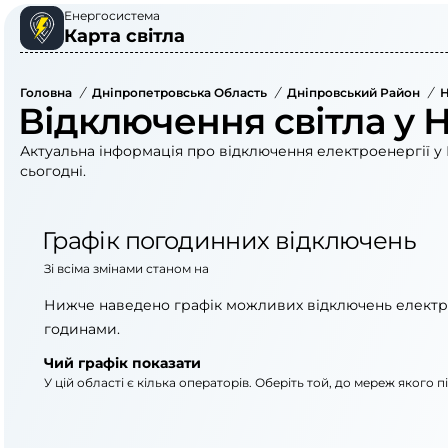
Енергосистема
Карта світла
Головна
/
Дніпропетровська Область
/
Дніпровський Район
/
Н
Відключення світла у 
Актуальна інформація про відключення електроенергії у 
сьогодні.
Графік погодинних відключень
Зі всіма змінами станом на
Нижче наведено графік можливих відключень електр
годинами.
Чий графік показати
У цій області є кілька операторів. Оберіть той, до мереж якого 
АТ «Укрзалізниця»
АТ «ДТЕК Дніпровсь