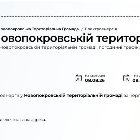
овопокровська Територіальна Громада
/
Електроенергія
Новопокровській територ
Новопокровській територіальній громаді: погодинні графік
на сьогодні
на 
08.08.26
09
оенергії у
Новопокровській територіальній громаді
за чер
підключена ваша адреса.
кі електромережі»
АТ «ЦЕК»