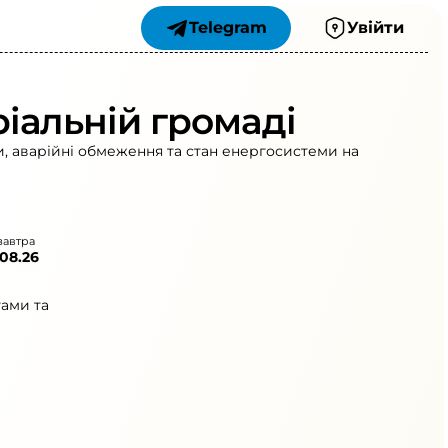
Telegram
Увійти
іальній громаді
и, аварійні обмеження та стан енергосистеми на
завтра
.08.26
гами та