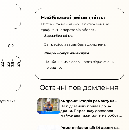
Найближчі зміни світла
Поточні та найближчі відключення за
графіками операторів області.
Зараз без світла
За графіком зараз без відключень.
6.2
Скоро можуть вимкнути
Найближчим часом нових відключень
2
-
2
2
-
2
3
4
2
2
3
не видно.
Останні повідомлення
угі 30 хв
34 дрони: історія ремонту на
На підстанцію прилетіло 34
підстанції
дрони. Персоналу довелося
майже два тижні жити на роботі
та відновлювати обладнання під
час окупації й негоди.
Ремонт підстанції: 34 дрони та