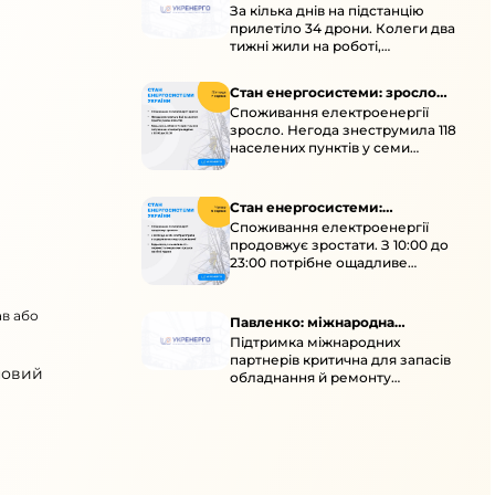
За кілька днів на підстанцію
окупація
прилетіло 34 дрони. Колеги два
тижні жили на роботі,
працювали під проливними
дощами й у холод.
Стан енергосистеми: зросло
Споживання електроенергії
споживання через негоду
зросло. Негода знеструмила 118
населених пунктів у семи
областях. Обмежте
користування потужними
електроприладами 10:00–23:00.
Стан енергосистеми:
Споживання електроенергії
споживання зростає
продовжує зростати. З 10:00 до
23:00 потрібне ощадливе
енергоспоживання, а
енергоємні процеси просять
ав або
перенести на нічні години.
Павленко: міжнародна
Підтримка міжнародних
підтримка для стійкості
партнерів критична для запасів
енергосистеми
новий
обладнання й ремонту
української енергосистеми під
час постійних атак ворога.