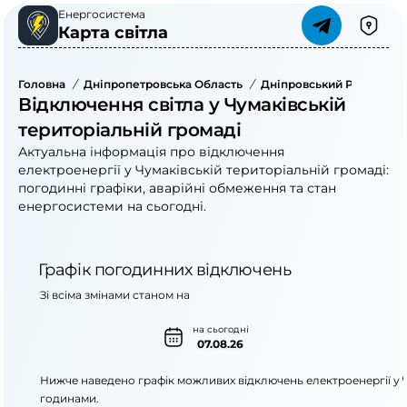
Енергосистема
Карта світла
Головна
/
Дніпропетровська Область
/
Дніпровський Район
/
Ч
Відключення світла у Чумаківській
територіальній громаді
Актуальна інформація про відключення
електроенергії у Чумаківській територіальній громаді:
погодинні графіки, аварійні обмеження та стан
енергосистеми на сьогодні.
Графік погодинних відключень
Зі всіма змінами станом на
на сьогодні
07.08.26
Нижче наведено графік можливих відключень електроенергії у
годинами.