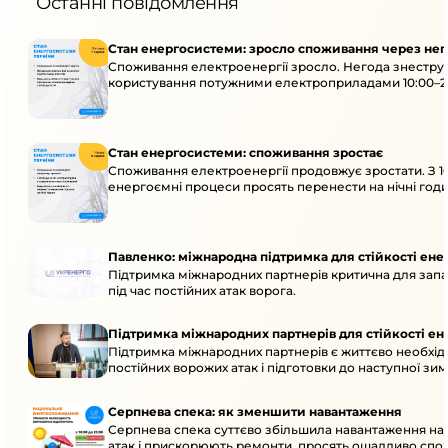
Останні повідомлення
Стан енергосистеми: зросло споживання через нег
Споживання електроенергії зросло. Негода знеструм
користування потужними електроприладами 10:00–23
Стан енергосистеми: споживання зростає
Споживання електроенергії продовжує зростати. З 1
енергоємні процеси просять перенести на нічні годи
Павленко: міжнародна підтримка для стійкості ен
Підтримка міжнародних партнерів критична для запа
під час постійних атак ворога.
Підтримка міжнародних партнерів для стійкості е
Підтримка міжнародних партнерів є життєво необхідн
постійних ворожих атак і підготовки до наступної зим
Серпнева спека: як зменшити навантаження
Серпнева спека суттєво збільшила навантаження на
атак і прискорюють ремонти, просять ощадливо спо