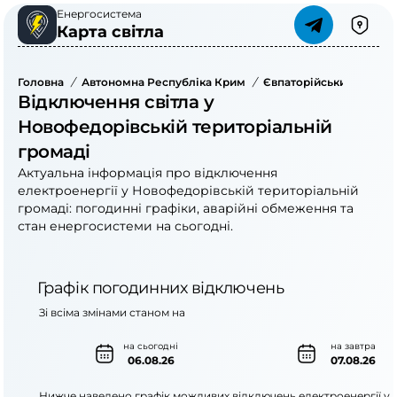
Енергосистема
Карта світла
Головна
/
Автономна Республіка Крим
/
Євпаторійський Район
Відключення світла у
Новофедорівській територіальній
громаді
Актуальна інформація про відключення
електроенергії у Новофедорівській територіальній
громаді: погодинні графіки, аварійні обмеження та
стан енергосистеми на сьогодні.
Графік погодинних відключень
Зі всіма змінами станом на
на сьогодні
на завтра
06.08.26
07.08.26
Нижче наведено графік можливих відключень електроенергії у