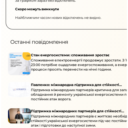
За графіком зараз без відключень.
Скоро можуть вимкнути
Найближчим часом нових відключень не видно.
Останні повідомлення
Стан енергосистеми: споживання зростає
Споживання електроенергії продовжує зростати. З 1
23:00 потрібне ощадливе енергоспоживання, а енер
процеси просять перенести на нічні години.
Павленко: міжнародна підтримка для стійкості
Підтримка міжнародних партнерів критична для запа
енергосистеми
обладнання й ремонту української енергосистеми пі
постійних атак ворога.
Підтримка міжнародних партнерів для стійкості
Підтримка міжнародних партнерів є життєво необхі
енергосистеми
стійкості української енергосистеми під час постійн
атак і підготовки до наступної зими.