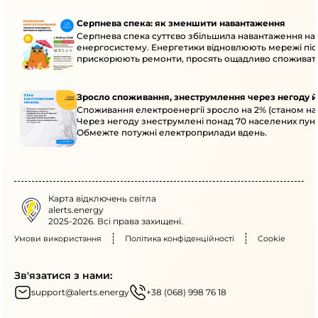
Серпнева спека: як зменшити навантаження
Серпнева спека суттєво збільшила навантаження на
енергосистему. Енергетики відновлюють мережі післ
прискорюють ремонти, просять ощадливо споживат
Зросло споживання, знеструмлення через негоду й
Споживання електроенергії зросло на 2% (станом на 
Через негоду знеструмлені понад 70 населених пунк
Обмежте потужні електроприлади вдень.
Карта відключень світла
alerts.energy
2025-2026. Всі права захищені.
Умови використання
Політика конфіденційності
Cookie
Зв'язатися з нами:
support@alerts.energy
+38 (068) 998 76 18