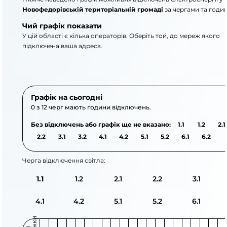
Новофедорівській територіальній громаді
за чергами та годи
Чий графік показати
У цій області є кілька операторів. Оберіть той, до мереж якого
підключена ваша адреса.
АТ «Укрзалізниця»
АТ «Крименерго»
Графік на сьогодні
0 з 12 черг мають години відключень.
Без відключень або графік ще не вказано:
1.1
1.2
2.1
2.2
3.1
3.2
4.1
4.2
5.1
5.2
6.1
6.2
Черга відключення світла:
1.1
1.2
2.1
2.2
3.1
4.1
4.2
5.1
5.2
6.1