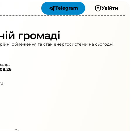
Telegram
Увійти
ній громаді
рійні обмеження та стан енергосистеми на сьогодні.
завтра
.08.26
та