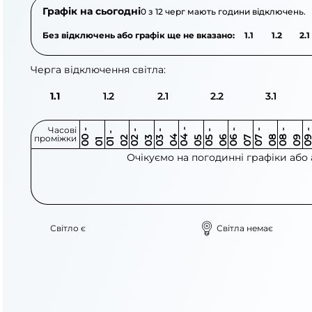
Графік на сьогодні
0 з 12 черг мають години відключень.
Без відключень або графік ще не вказано:
1.1
1.2
2.1
Черга відключення світла:
1.1
1.2
2.1
2.2
3.1
Часові
0
-
0
0
0
-
0
0
-
0
0
-
0
0
-
0
0
-
0
0
-
0
0
-
0
0
1
-
0
проміжки
3
4
5
6
6
7
7
8
8
9
2
2
3
4
5
1
Очікуємо на погодинні графіки або
Світло є
Світла немає