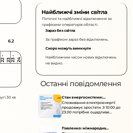
Найближчі зміни світла
Поточні та найближчі відключення за
графіками операторів області.
Зараз без світла
За графіком зараз без відключень.
6.2
Скоро можуть вимкнути
Найближчим часом нових відключень
2
-
2
2
-
2
3
4
2
2
3
не видно.
Останні повідомлення
угі 30 хв
Стан енергосистеми:
Споживання електроенергії
споживання зростає
продовжує зростати. З 10:00 до
23:00 потрібне ощадливе
енергоспоживання, а
енергоємні процеси просять
перенести на нічні години.
Павленко: міжнародна