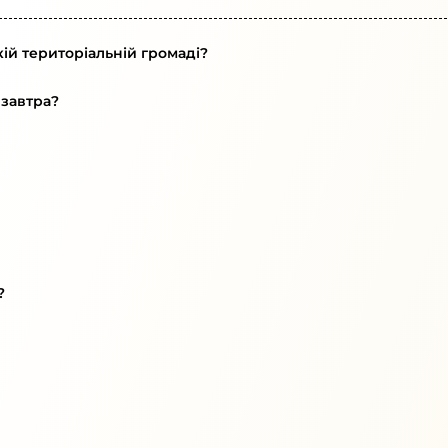
ій територіальній громаді?
 завтра?
?