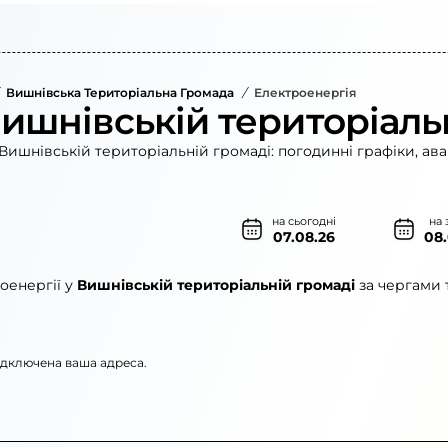
Вишнівська Територіальна Громада
/
Електроенергія
Вишнівській територіаль
Вишнівській територіальній громаді: погодинні графіки, ава
на сьогодні
на 
07.08.26
08
оенергії у
Вишнівській територіальній громаді
за чергами 
підключена ваша адреса.
»