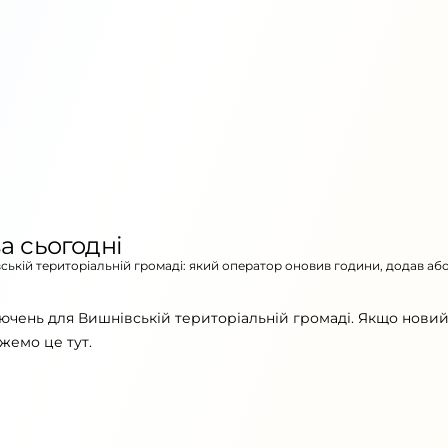
а сьогодні
вській територіальній громаді: який оператор оновив години, додав аб
ючень для Вишнівській територіальній громаді. Якщо новий
жемо це тут.