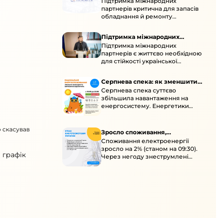
Підтримка міжнародних
підтримка для стійкості
партнерів критична для запасів
енергосистеми
обладнання й ремонту
української енергосистеми під
час постійних атак ворога.
Підтримка міжнародних
Підтримка міжнародних
партнерів для стійкості
партнерів є життєво необхідною
енергосистеми
для стійкості української
енергосистеми під час постійних
ворожих атак і підготовки до
Серпнева спека: як зменшити
наступної зими.
Серпнева спека суттєво
навантаження
збільшила навантаження на
енергосистему. Енергетики
відновлюють мережі після атак і
прискорюють ремонти, просять
о скасував
ощадливо споживати.
Зросло споживання,
Споживання електроенергії
знеструмлення через негоду й
зросло на 2% (станом на 09:30).
атаки
 графік
Через негоду знеструмлені
понад 70 населених пунктів.
Обмежте потужні
електроприлади вдень.