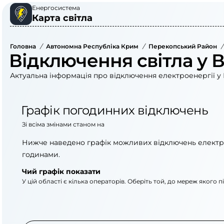
Енергосистема
Карта світла
Головна
/
Автономна Республіка Крим
/
Перекопський Район
/
Відключення світла у 
Актуальна інформація про відключення електроенергії у 
Графік погодинних відключень
Зі всіма змінами станом на
Нижче наведено графік можливих відключень електр
годинами.
Чий графік показати
У цій області є кілька операторів. Оберіть той, до мереж якого 
АТ «Укрзалізниця»
АТ «Крименерго