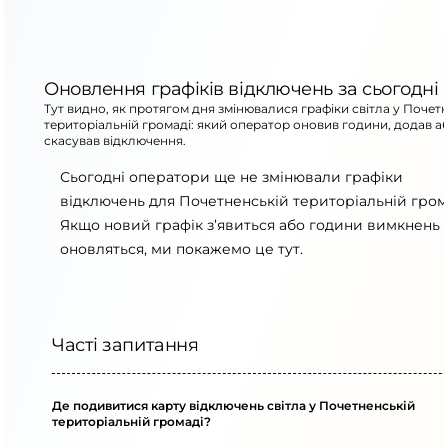
Оновлення графіків відключень за сьогодні
Тут видно, як протягом дня змінювалися графіки світла у Почет
територіальній громаді: який оператор оновив години, додав а
скасував відключення.
Сьогодні оператори ще не змінювали графіки
відключень для Почетненській територіальній гром
Якщо новий графік з’явиться або години вимкнень
оновляться, ми покажемо це тут.
Часті запитання
Де подивитися карту відключень світла у Почетненській
територіальній громаді?