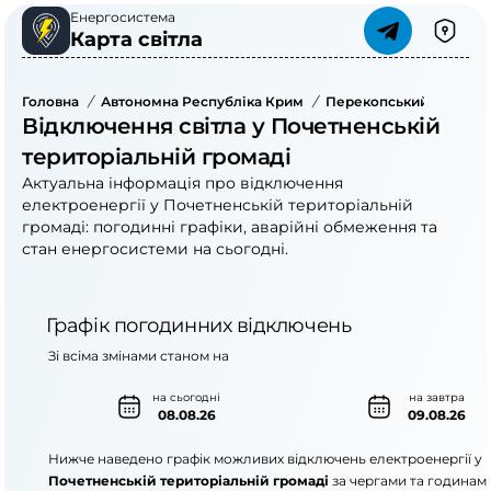
Енергосистема
Карта світла
Головна
/
Автономна Республіка Крим
/
Перекопський Район
/
Відключення світла у Почетненській
територіальній громаді
Актуальна інформація про відключення
електроенергії у Почетненській територіальній
громаді: погодинні графіки, аварійні обмеження та
стан енергосистеми на сьогодні.
Графік погодинних відключень
Зі всіма змінами станом на
на сьогодні
на завтра
08.08.26
09.08.26
Нижче наведено графік можливих відключень електроенергії у
Почетненській територіальній громаді
за чергами та годинам