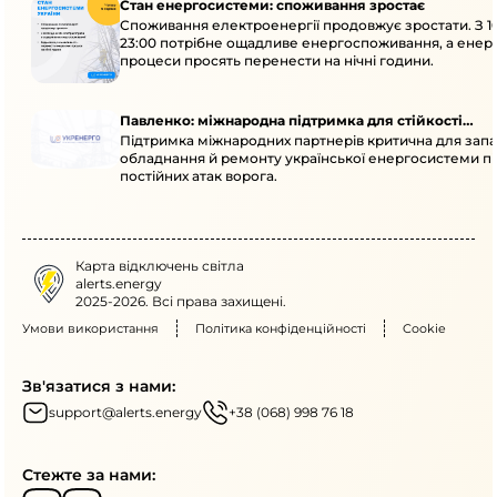
Стан енергосистеми: споживання зростає
Споживання електроенергії продовжує зростати. З 1
23:00 потрібне ощадливе енергоспоживання, а енер
процеси просять перенести на нічні години.
Павленко: міжнародна підтримка для стійкості
Підтримка міжнародних партнерів критична для запа
енергосистеми
обладнання й ремонту української енергосистеми пі
постійних атак ворога.
Карта відключень світла
alerts.energy
2025-2026. Всі права захищені.
Умови використання
Політика конфіденційності
Cookie
Зв'язатися з нами:
support@alerts.energy
+38 (068) 998 76 18
Стежте за нами: