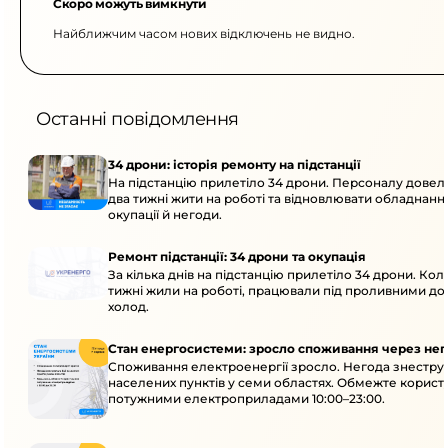
Скоро можуть вимкнути
Найближчим часом нових відключень не видно.
Останні повідомлення
34 дрони: історія ремонту на підстанції
На підстанцію прилетіло 34 дрони. Персоналу дове
два тижні жити на роботі та відновлювати обладнання
окупації й негоди.
Ремонт підстанції: 34 дрони та окупація
За кілька днів на підстанцію прилетіло 34 дрони. Кол
тижні жили на роботі, працювали під проливними до
холод.
Стан енергосистеми: зросло споживання через нег
Споживання електроенергії зросло. Негода знеструм
населених пунктів у семи областях. Обмежте корист
потужними електроприладами 10:00–23:00.