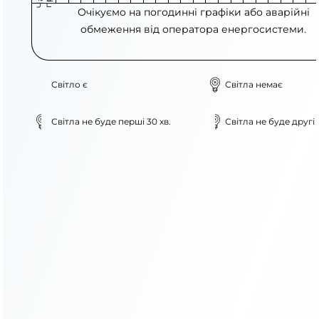
Очікуємо на погодинні графіки або аварійні
обмеження від оператора енергосистеми.
Світло є
Світла немає
Світла не буде перші 30 хв.
Світла не буде другі 