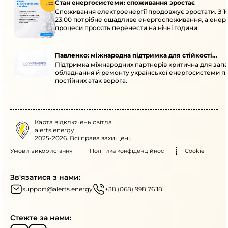
Стан енергосистеми: споживання зростає
Споживання електроенергії продовжує зростати. З 1
23:00 потрібне ощадливе енергоспоживання, а енер
процеси просять перенести на нічні години.
Павленко: міжнародна підтримка для стійкості
Підтримка міжнародних партнерів критична для запа
енергосистеми
обладнання й ремонту української енергосистеми пі
постійних атак ворога.
Карта відключень світла
alerts.energy
2025-2026. Всі права захищені.
Умови використання
Політика конфіденційності
Cookie
Зв'язатися з нами:
support@alerts.energy
+38 (068) 998 76 18
Стежте за нами: