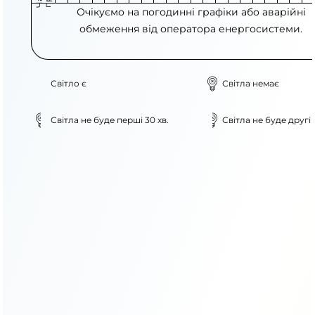
Очікуємо на погодинні графіки або аварійні
обмеження від оператора енергосистеми.
Світло є
Світла немає
Світла не буде перші 30 хв.
Світла не буде другі 