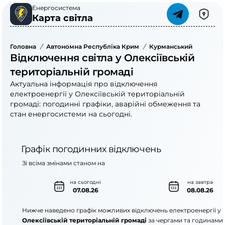
Енергосистема
Карта світла
Головна
/
Автономна Республіка Крим
/
Курманський Район
/
Відключення світла у Олексіївській
територіальній громаді
Актуальна інформація про відключення
електроенергії у Олексіївській територіальній
громаді: погодинні графіки, аварійні обмеження та
стан енергосистеми на сьогодні.
Графік погодинних відключень
Зі всіма змінами станом на
на сьогодні
на завтра
07.08.26
08.08.26
Нижче наведено графік можливих відключень електроенергії у
Олексіївській територіальній громаді
за чергами та годинами.