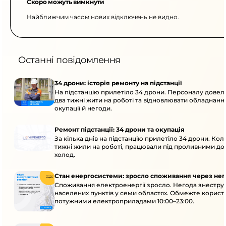
Скоро можуть вимкнути
Найближчим часом нових відключень не видно.
Останні повідомлення
34 дрони: історія ремонту на підстанції
На підстанцію прилетіло 34 дрони. Персоналу дове
два тижні жити на роботі та відновлювати обладнання
окупації й негоди.
Ремонт підстанції: 34 дрони та окупація
За кілька днів на підстанцію прилетіло 34 дрони. Кол
тижні жили на роботі, працювали під проливними до
холод.
Стан енергосистеми: зросло споживання через нег
Споживання електроенергії зросло. Негода знеструм
населених пунктів у семи областях. Обмежте корист
потужними електроприладами 10:00–23:00.