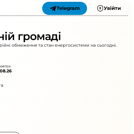
Telegram
Увійти
ній громаді
рійні обмеження та стан енергосистеми на сьогодні.
завтра
.08.26
та