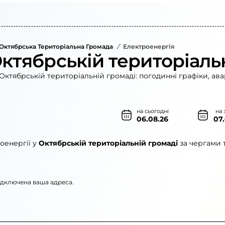
Октябрська Територіальна Громада
/
Електроенергія
Октябрській територіаль
Октябрській територіальній громаді: погодинні графіки, ава
на сьогодні
на 
06.08.26
07
оенергії у
Октябрській територіальній громаді
за чергами 
підключена ваша адреса.
»