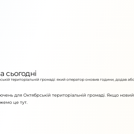
а сьогодні
рській територіальній громаді: який оператор оновив години, додав аб
ючень для Октябрській територіальній громаді. Якщо новий
жемо це тут.