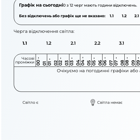
Графік на сьогодні
0 з 12 черг мають години відключень.
Без відключень або графік ще не вказано:
1.1
1.2
2.1
Черга відключення світла:
1.1
1.2
2.1
2.2
3.1
Часові
0
-
0
0
0
-
0
0
-
0
0
-
0
0
-
0
0
-
0
0
-
0
0
-
0
0
1
-
0
проміжки
3
4
5
6
6
7
7
8
8
9
2
2
3
4
5
1
Очікуємо на погодинні графіки або
Світло є
Світла немає