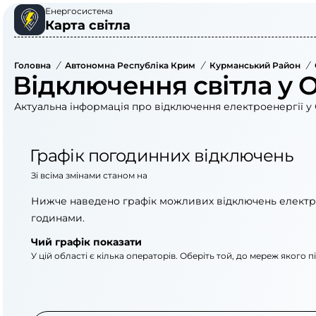
Енергосистема
Карта світла
Головна
/
Автономна Республіка Крим
/
Курманський Район
/
Відключення світла у 
Актуальна інформація про відключення електроенергії у 
Графік погодинних відключень
Зі всіма змінами станом на
Нижче наведено графік можливих відключень електр
годинами.
Чий графік показати
У цій області є кілька операторів. Оберіть той, до мереж якого 
АТ «Укрзалізниця»
АТ «Крименерго