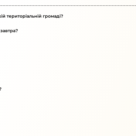
ій територіальній громаді?
 завтра?
?