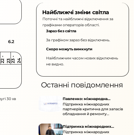
Найближчі зміни світла
Поточні та найближчі відключення за
графіками операторів області.
Зараз без світла
За графіком зараз без відключень.
6.2
Скоро можуть вимкнути
Найближчим часом нових відключень
2
-
2
2
-
2
3
4
2
2
3
не видно.
Останні повідомлення
угі 30 хв
Павленко: міжнародна
Підтримка міжнародних
підтримка для стійкості
партнерів критична для запасів
енергосистеми
обладнання й ремонту
української енергосистеми під
час постійних атак ворога.
Підтримка міжнародних
Підтримка міжнародних
партнерів для стійкості