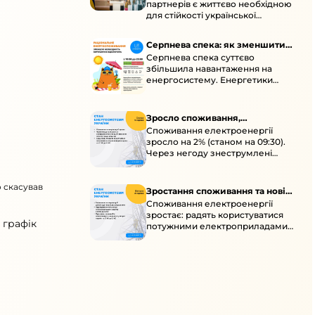
партнерів є життєво необхідною
енергосистеми
для стійкості української
енергосистеми під час постійних
ворожих атак і підготовки до
Серпнева спека: як зменшити
наступної зими.
Серпнева спека суттєво
навантаження
збільшила навантаження на
енергосистему. Енергетики
відновлюють мережі після атак і
прискорюють ремонти, просять
ощадливо споживати.
Зросло споживання,
Споживання електроенергії
знеструмлення через негоду й
зросло на 2% (станом на 09:30).
атаки
Через негоду знеструмлені
понад 70 населених пунктів.
Обмежте потужні
о скасував
електроприлади вдень.
Зростання споживання та нові
Споживання електроенергії
знеструмлення
зростає: радять користуватися
 графік
потужними електроприладами з
10:00 до 16:00 та ощадливо з 17:00
до 23:00. Унаслідок ударів
можливі нові знеструмлення в
кількох областях.