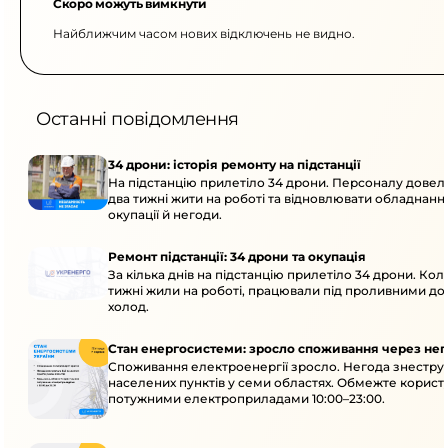
Скоро можуть вимкнути
Найближчим часом нових відключень не видно.
Останні повідомлення
34 дрони: історія ремонту на підстанції
На підстанцію прилетіло 34 дрони. Персоналу дове
два тижні жити на роботі та відновлювати обладнання
окупації й негоди.
Ремонт підстанції: 34 дрони та окупація
За кілька днів на підстанцію прилетіло 34 дрони. Кол
тижні жили на роботі, працювали під проливними до
холод.
Стан енергосистеми: зросло споживання через нег
Споживання електроенергії зросло. Негода знеструм
населених пунктів у семи областях. Обмежте корист
потужними електроприладами 10:00–23:00.