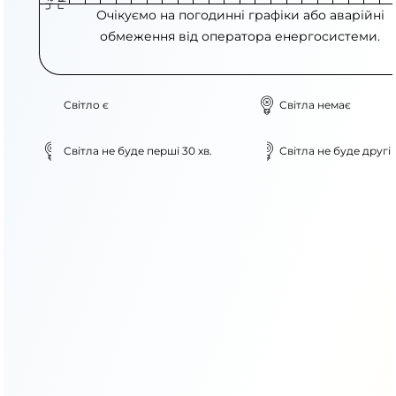
Очікуємо на погодинні графіки або аварійні
обмеження від оператора енергосистеми.
Світло є
Світла немає
Світла не буде перші 30 хв.
Світла не буде другі 