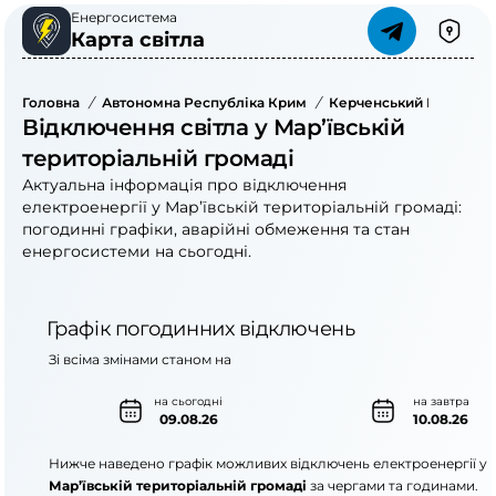
Енергосистема
Карта світла
Головна
/
Автономна Республіка Крим
/
Керченський Район
/
Відключення світла у Мар’ївській
територіальній громаді
Актуальна інформація про відключення
електроенергії у Мар’ївській територіальній громаді:
погодинні графіки, аварійні обмеження та стан
енергосистеми на сьогодні.
Графік погодинних відключень
Зі всіма змінами станом на
на сьогодні
на завтра
09.08.26
10.08.26
Нижче наведено графік можливих відключень електроенергії у
Мар’ївській територіальній громаді
за чергами та годинами.