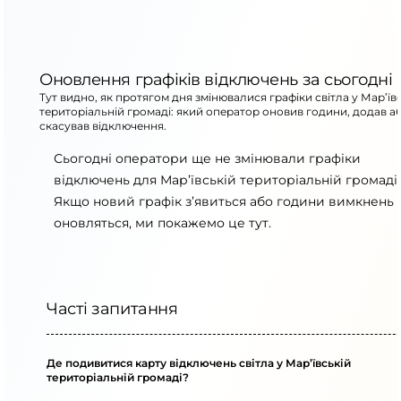
Оновлення графіків відключень за сьогодні
Тут видно, як протягом дня змінювалися графіки світла у Мар’їв
територіальній громаді: який оператор оновив години, додав а
скасував відключення.
Сьогодні оператори ще не змінювали графіки
відключень для Мар’ївській територіальній громаді.
Якщо новий графік з’явиться або години вимкнень
оновляться, ми покажемо це тут.
Часті запитання
Де подивитися карту відключень світла у Мар’ївській
територіальній громаді?