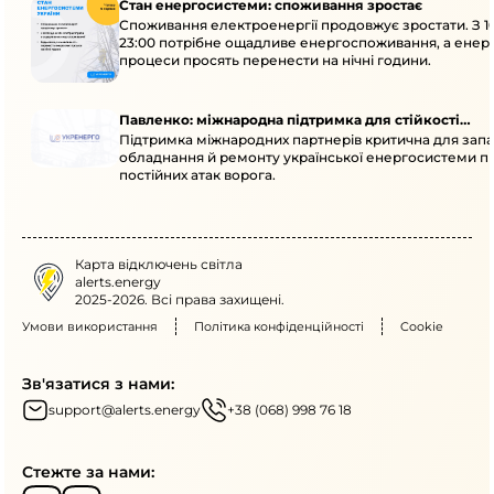
Стан енергосистеми: споживання зростає
Споживання електроенергії продовжує зростати. З 1
23:00 потрібне ощадливе енергоспоживання, а енер
процеси просять перенести на нічні години.
Павленко: міжнародна підтримка для стійкості
Підтримка міжнародних партнерів критична для запа
енергосистеми
обладнання й ремонту української енергосистеми пі
постійних атак ворога.
Карта відключень світла
alerts.energy
2025-2026. Всі права захищені.
Умови використання
Політика конфіденційності
Cookie
Зв'язатися з нами:
support@alerts.energy
+38 (068) 998 76 18
Стежте за нами: