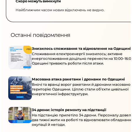
Скоро можуть вимкнути
Найближчим часом нових відключень не видно.
Останні повідомлення
Знизилось споживання та відновлення на Одещині
Споживання електроенергії знизилось; активне
енергоспоживання доцільно перенести на 10:00–16:0
Одещині тривають роботи після атаки.
Масована атака ракетами і дронами по Одещині
Вночі та вранці ворог ракетами й дронами масовано 
територію Одещини. Ціллю стали об’єкти цивільної
енергетичної інфраструктури.
34 дрони: історія ремонту на підстанції
На підстанцію прилетіло 34 дрони. Персоналу дове
два тижні жити на роботі та відновлювати обладнання
окупації й негоди.