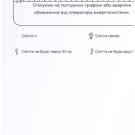
Очікуємо на погодинні графіки або аварійні
обмеження від оператора енергосистеми.
Світло є
Світла немає
Світла не буде перші 30 хв.
Світла не буде другі 