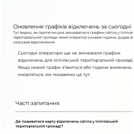
Оновлення графіків відключень за сьогодні
Тут видно, як протягом дня змінювалися графіки світла у Іллічів
територіальній громаді: який оператор оновив години, додав а
скасував відключення.
Сьогодні оператори ще не змінювали графіки
відключень для Іллічівській територіальній громаді.
Якщо новий графік з’явиться або години вимкнень
оновляться, ми покажемо це тут.
Часті запитання
Де подивитися карту відключень світла у Іллічівській
територіальній громаді?