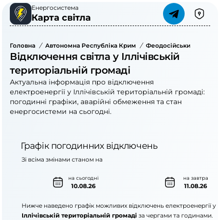
Енергосистема
Карта світла
Головна
/
Автономна Республіка Крим
/
Феодосійський Район
Відключення світла у Іллічівській
територіальній громаді
Актуальна інформація про відключення
електроенергії у Іллічівській територіальній громаді:
погодинні графіки, аварійні обмеження та стан
енергосистеми на сьогодні.
Графік погодинних відключень
Зі всіма змінами станом на
на сьогодні
на завтра
10.08.26
11.08.26
Нижче наведено графік можливих відключень електроенергії у
Іллічівській територіальній громаді
за чергами та годинами.