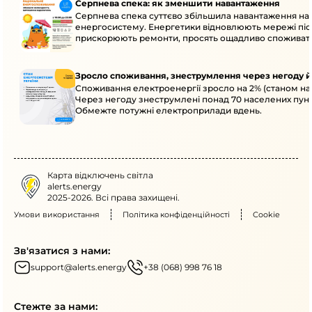
Серпнева спека: як зменшити навантаження
Серпнева спека суттєво збільшила навантаження на
енергосистему. Енергетики відновлюють мережі післ
прискорюють ремонти, просять ощадливо споживат
Зросло споживання, знеструмлення через негоду й
Споживання електроенергії зросло на 2% (станом на 
Через негоду знеструмлені понад 70 населених пунк
Обмежте потужні електроприлади вдень.
Карта відключень світла
alerts.energy
2025-2026. Всі права захищені.
Умови використання
Політика конфіденційності
Cookie
Зв'язатися з нами:
support@alerts.energy
+38 (068) 998 76 18
Стежте за нами: