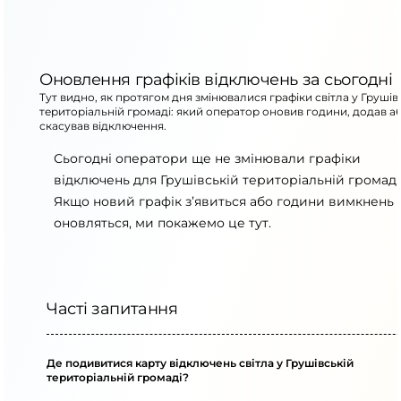
Оновлення графіків відключень за сьогодні
Тут видно, як протягом дня змінювалися графіки світла у Грушів
територіальній громаді: який оператор оновив години, додав а
скасував відключення.
Сьогодні оператори ще не змінювали графіки
відключень для Грушівській територіальній громаді
Якщо новий графік з’явиться або години вимкнень
оновляться, ми покажемо це тут.
Часті запитання
Де подивитися карту відключень світла у Грушівській
територіальній громаді?