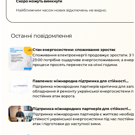
Скоро можуть вимкнути
Найближчим часом нових відключень не видно.
Останні повідомлення
Стан енергосистеми: споживання зростає
Споживання електроенергії продовжує зростати. З 1
23:00 потрібне ощадливе енергоспоживання, а енер
процеси просять перенести на нічні години.
Павленко: міжнародна підтримка для стійкості
Підтримка міжнародних партнерів критична для запа
енергосистеми
обладнання й ремонту української енергосистеми пі
постійних атак ворога.
Підтримка міжнародних партнерів для стійкості
Підтримка міжнародних партнерів є життєво необхі
енергосистеми
стійкості української енергосистеми під час постійн
атак і підготовки до наступної зими.