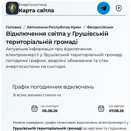
Енергосистема
Карта світла
Головна
/
Автономна Республіка Крим
/
Феодосійський Район
Відключення світла у Грушівській
територіальній громаді
Актуальна інформація про відключення
електроенергії у Грушівській територіальній громаді:
погодинні графіки, аварійні обмеження та стан
енергосистеми на сьогодні.
Графік погодинних відключень
Зі всіма змінами станом на
на сьогодні
на завтра
06.08.26
07.08.26
Нижче наведено графік можливих відключень електроенергії у
Грушівській територіальній громаді
за чергами та годинами.