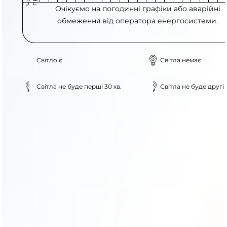
Очікуємо на погодинні графіки або аварійні
обмеження від оператора енергосистеми.
Світло є
Світла немає
Світла не буде перші 30 хв.
Світла не буде другі 