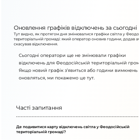
Оновлення графіків відключень за сьогодні
Тут видно, як протягом дня змінювалися графіки світла у Феодо
територіальній громаді: який оператор оновив години, додав а
скасував відключення.
Сьогодні оператори ще не змінювали графіки
відключень для Феодосійській територіальній грома
Якщо новий графік з’явиться або години вимкнень
оновляться, ми покажемо це тут.
Часті запитання
Де подивитися карту відключень світла у Феодосійській
територіальній громаді?