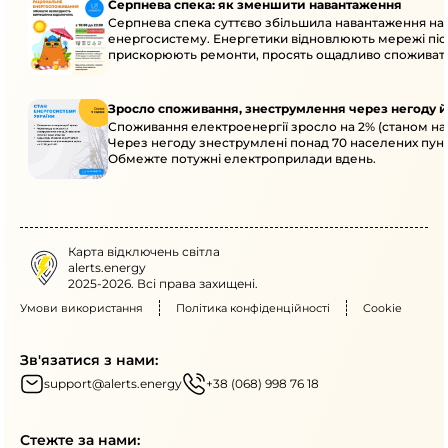
Серпнева спека: як зменшити навантаження
Серпнева спека суттєво збільшила навантаження на
енергосистему. Енергетики відновлюють мережі післ
прискорюють ремонти, просять ощадливо споживат
Зросло споживання, знеструмлення через негоду й
Споживання електроенергії зросло на 2% (станом на 
Через негоду знеструмлені понад 70 населених пунк
Обмежте потужні електроприлади вдень.
Карта відключень світла
alerts.energy
2025-2026. Всі права захищені.
Умови використання
Політика конфіденційності
Cookie
Зв'язатися з нами:
support@alerts.energy
+38 (068) 998 76 18
Стежте за нами: