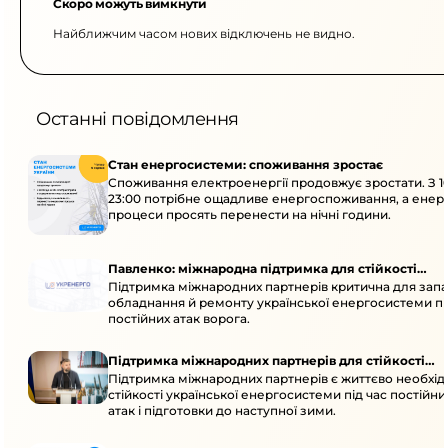
Скоро можуть вимкнути
Найближчим часом нових відключень не видно.
Останні повідомлення
Стан енергосистеми: споживання зростає
Споживання електроенергії продовжує зростати. З 1
23:00 потрібне ощадливе енергоспоживання, а енер
процеси просять перенести на нічні години.
Павленко: міжнародна підтримка для стійкості
Підтримка міжнародних партнерів критична для запа
енергосистеми
обладнання й ремонту української енергосистеми пі
постійних атак ворога.
Підтримка міжнародних партнерів для стійкості
Підтримка міжнародних партнерів є життєво необхі
енергосистеми
стійкості української енергосистеми під час постійн
атак і підготовки до наступної зими.