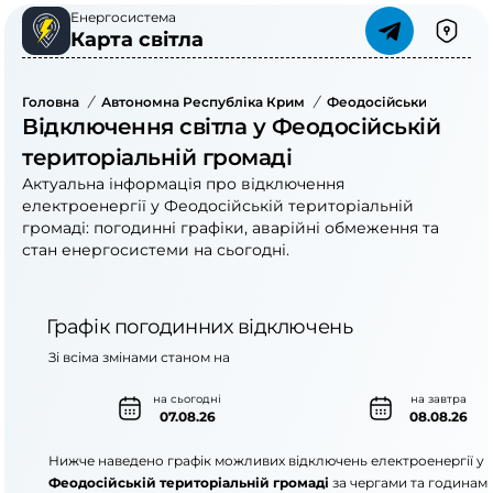
Енергосистема
Карта світла
Головна
/
Автономна Республіка Крим
/
Феодосійський Район
Відключення світла у Феодосійській
територіальній громаді
Актуальна інформація про відключення
електроенергії у Феодосійській територіальній
громаді: погодинні графіки, аварійні обмеження та
стан енергосистеми на сьогодні.
Графік погодинних відключень
Зі всіма змінами станом на
на сьогодні
на завтра
07.08.26
08.08.26
Нижче наведено графік можливих відключень електроенергії у
Феодосійській територіальній громаді
за чергами та годинами