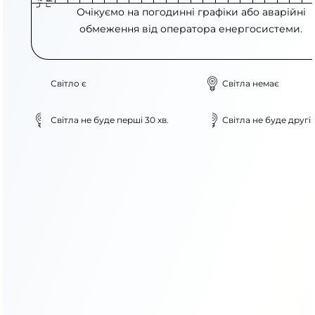
Очікуємо на погодинні графіки або аварійні
обмеження від оператора енергосистеми.
Світло є
Світла немає
Світла не буде перші 30 хв.
Світла не буде другі 