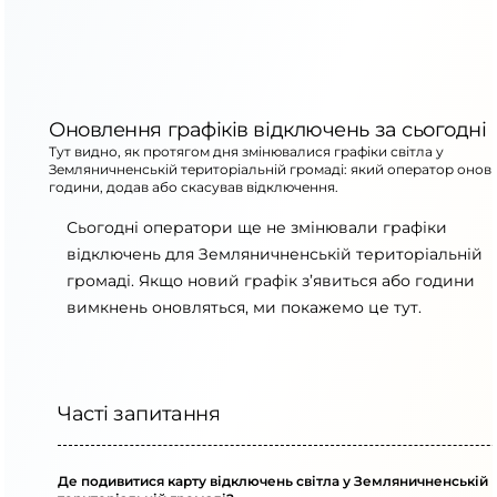
Оновлення графіків відключень за сьогодні
Тут видно, як протягом дня змінювалися графіки світла у
Земляничненській територіальній громаді: який оператор онов
години, додав або скасував відключення.
Сьогодні оператори ще не змінювали графіки
відключень для Земляничненській територіальній
громаді. Якщо новий графік з’явиться або години
вимкнень оновляться, ми покажемо це тут.
Часті запитання
Де подивитися карту відключень світла у Земляничненській