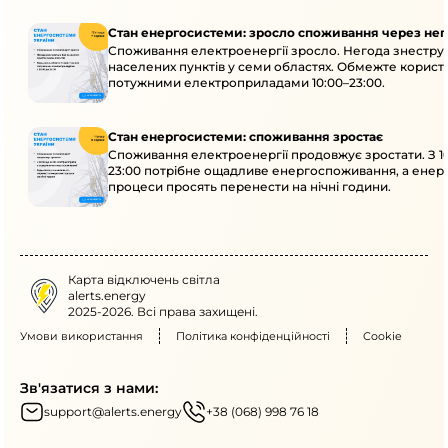
Стан енергосистеми: зросло споживання через нег
Споживання електроенергії зросло. Негода знеструм
населених пунктів у семи областях. Обмежте корист
потужними електроприладами 10:00–23:00.
Стан енергосистеми: споживання зростає
Споживання електроенергії продовжує зростати. З 1
23:00 потрібне ощадливе енергоспоживання, а енер
процеси просять перенести на нічні години.
Карта відключень світла
alerts.energy
2025-2026. Всі права захищені.
Умови використання
Політика конфіденційності
Cookie
Зв'язатися з нами:
support@alerts.energy
+38 (068) 998 76 18