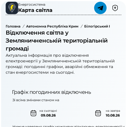
Енергосистема
Карта світла
Головна
/
Автономна Республіка Крим
/
Білогірський Район
/
Відключення світла у
Земляничненській територіальній
громаді
Актуальна інформація про відключення
електроенергії у Земляничненській територіальній
громаді: погодинні графіки, аварійні обмеження та
стан енергосистеми на сьогодні.
Графік погодинних відключень
Зі всіма змінами станом на
на сьогодні
на завтра
09.08.26
10.08.26
Нижче наведено графік можливих відключень електроенергії у