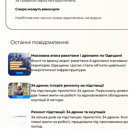
За графіком зараз без відключень.
Скоро можуть вимкнути
Найближчим часом нових відключень не видно.
Останні повідомлення
Масована атака ракетами і дронами по Одещині
Вночі та вранці ворог ракетами й дронами масовано 
територію Одещини. Ціллю стали об’єкти цивільної
енергетичної інфраструктури.
34 дрони: історія ремонту на підстанції
На підстанцію прилетіло 34 дрони. Персоналу дове
два тижні жити на роботі та відновлювати обладнання
окупації й негоди.
Ремонт підстанції: 34 дрони та окупація
За кілька днів на підстанцію прилетіло 34 дрони. Кол
тижні жили на роботі, працювали під проливними до
холод.