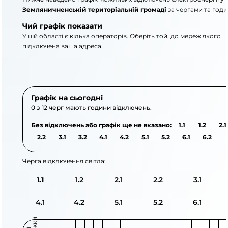
Земляничненській територіальній громаді
за чергами та год
Чий графік показати
У цій області є кілька операторів. Оберіть той, до мереж якого
підключена ваша адреса.
АТ «Укрзалізниця»
АТ «Крименерго»
Графік на сьогодні
0 з 12 черг мають години відключень.
Без відключень або графік ще не вказано:
1.1
1.2
2.1
2.2
3.1
3.2
4.1
4.2
5.1
5.2
6.1
6.2
Черга відключення світла:
1.1
1.2
2.1
2.2
3.1
4.1
4.2
5.1
5.2
6.1