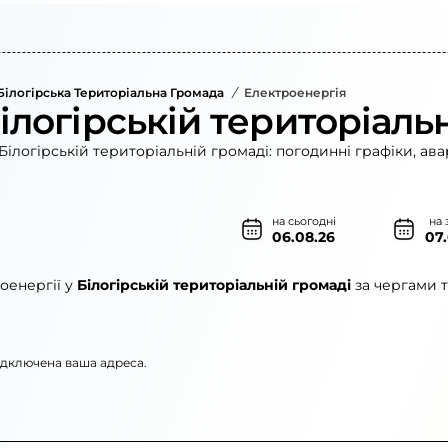
Білогірська Територіальна Громада
/
Електроенергія
ілогірській територіаль
ілогірській територіальній громаді: погодинні графіки, ав
на сьогодні
на 
06.08.26
07
оенергії у
Білогірській територіальній громаді
за чергами т
підключена ваша адреса.
»