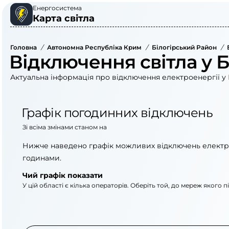
Енергосистема
Карта світла
Головна
/
Автономна Республіка Крим
/
Білогірський Район
/
Відключення світла у Б
Актуальна інформація про відключення електроенергії у Б
Графік погодинних відключень
Зі всіма змінами станом на
Нижче наведено графік можливих відключень електр
годинами.
Чий графік показати
У цій області є кілька операторів. Оберіть той, до мереж якого 
АТ «Укрзалізниця»
АТ «Крименерго