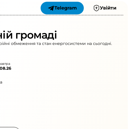
Telegram
Увійти
ній громаді
арійні обмеження та стан енергосистеми на сьогодні.
завтра
.08.26
а