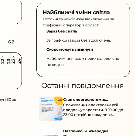
Найближчі зміни світла
Поточні та найближчі відключення за
графіками операторів області.
Зараз без світла
За графіком зараз без відключень.
6.2
Скоро можуть вимкнути
Найближчим часом нових відключень
2
-
2
2
-
2
3
4
2
2
3
не видно.
Останні повідомлення
угі 30 хв
Стан енергосистеми:
Споживання електроенергії
споживання зростає
продовжує зростати. З 10:00 до
23:00 потрібне ощадливе
енергоспоживання, а
енергоємні процеси просять
перенести на нічні години.
Павленко: міжнародна