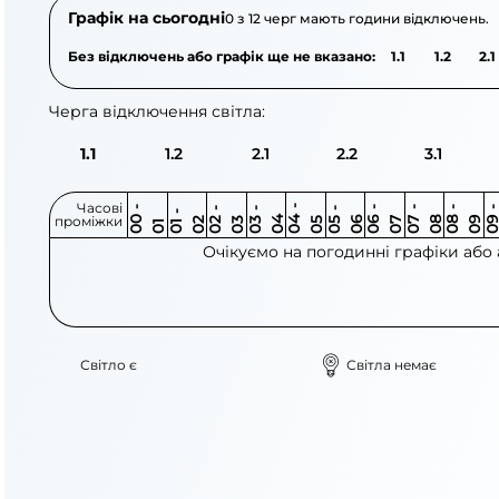
Графік на сьогодні
0 з 12 черг мають години відключень.
Без відключень або графік ще не вказано:
1.1
1.2
2.1
Черга відключення світла:
1.1
1.2
2.1
2.2
3.1
Часові
0
-
0
0
0
-
0
0
-
0
0
-
0
0
-
0
0
-
0
0
-
0
0
-
0
0
1
-
0
проміжки
3
4
5
6
6
7
7
8
8
9
2
2
3
4
5
1
Очікуємо на погодинні графіки або
Світло є
Світла немає