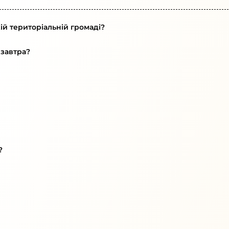
ій територіальній громаді?
 завтра?
?