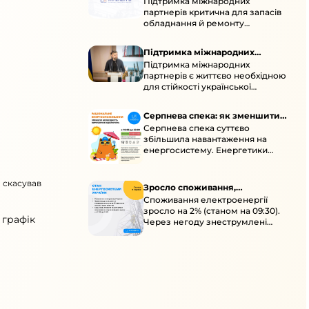
Підтримка міжнародних
підтримка для стійкості
партнерів критична для запасів
енергосистеми
обладнання й ремонту
української енергосистеми під
час постійних атак ворога.
Підтримка міжнародних
Підтримка міжнародних
партнерів для стійкості
партнерів є життєво необхідною
енергосистеми
для стійкості української
енергосистеми під час постійних
ворожих атак і підготовки до
Серпнева спека: як зменшити
наступної зими.
Серпнева спека суттєво
навантаження
збільшила навантаження на
енергосистему. Енергетики
відновлюють мережі після атак і
прискорюють ремонти, просять
о скасував
ощадливо споживати.
Зросло споживання,
Споживання електроенергії
знеструмлення через негоду й
зросло на 2% (станом на 09:30).
атаки
 графік
Через негоду знеструмлені
понад 70 населених пунктів.
Обмежте потужні
електроприлади вдень.