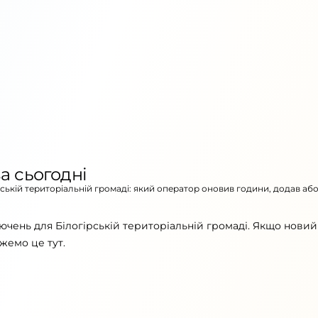
а сьогодні
рській територіальній громаді: який оператор оновив години, додав аб
ючень для Білогірській територіальній громаді. Якщо новий
жемо це тут.