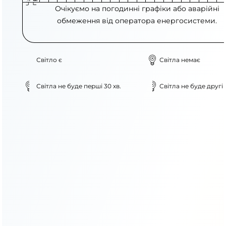
Очікуємо на погодинні графіки або аварійні
обмеження від оператора енергосистеми.
Світло є
Світла немає
Світла не буде перші 30 хв.
Світла не буде другі 