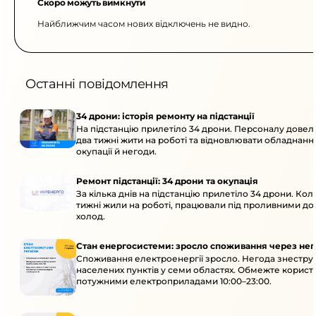
Скоро можуть вимкнути
Найближчим часом нових відключень не видно.
Останні повідомлення
34 дрони: історія ремонту на підстанції
На підстанцію прилетіло 34 дрони. Персоналу дове
два тижні жити на роботі та відновлювати обладнання
окупації й негоди.
Ремонт підстанції: 34 дрони та окупація
За кілька днів на підстанцію прилетіло 34 дрони. Кол
тижні жили на роботі, працювали під проливними до
холод.
Стан енергосистеми: зросло споживання через нег
Споживання електроенергії зросло. Негода знеструм
населених пунктів у семи областях. Обмежте корист
потужними електроприладами 10:00–23:00.