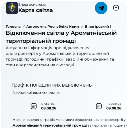
Енергосистема
Карта світла
Головна
/
Автономна Республіка Крим
/
Білогірський Район
/
Відключення світла у Ароматнівській
територіальній громаді
Актуальна інформація про відключення
електроенергії у Ароматнівській територіальній
громаді: погодинні графіки, аварійні обмеження та
стан енергосистеми на сьогодні.
Графік погодинних відключень
Зі всіма змінами станом на
на сьогодні
на завтра
08.08.26
09.08.26
Нижче наведено графік можливих відключень електроенергії у
Ароматнівській територіальній громаді
за чергами та годинам