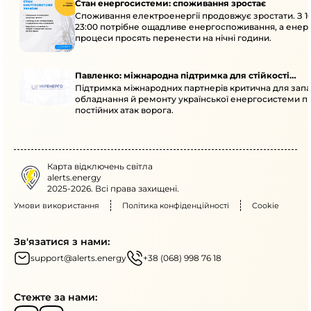
Стан енергосистеми: споживання зростає
Споживання електроенергії продовжує зростати. З 1
23:00 потрібне ощадливе енергоспоживання, а енер
процеси просять перенести на нічні години.
Павленко: міжнародна підтримка для стійкості
Підтримка міжнародних партнерів критична для запа
енергосистеми
обладнання й ремонту української енергосистеми пі
постійних атак ворога.
Карта відключень світла
alerts.energy
2025-2026. Всі права захищені.
Умови використання
Політика конфіденційності
Cookie
Зв'язатися з нами:
support@alerts.energy
+38 (068) 998 76 18
Стежте за нами: