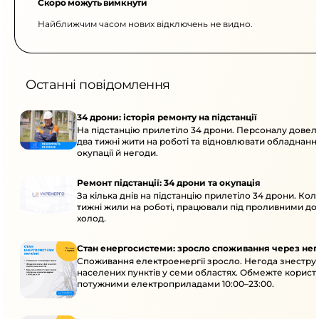
Скоро можуть вимкнути
Найближчим часом нових відключень не видно.
Останні повідомлення
34 дрони: історія ремонту на підстанції
На підстанцію прилетіло 34 дрони. Персоналу дове
два тижні жити на роботі та відновлювати обладнання
окупації й негоди.
Ремонт підстанції: 34 дрони та окупація
За кілька днів на підстанцію прилетіло 34 дрони. Кол
тижні жили на роботі, працювали під проливними до
холод.
Стан енергосистеми: зросло споживання через нег
Споживання електроенергії зросло. Негода знеструм
населених пунктів у семи областях. Обмежте корист
потужними електроприладами 10:00–23:00.