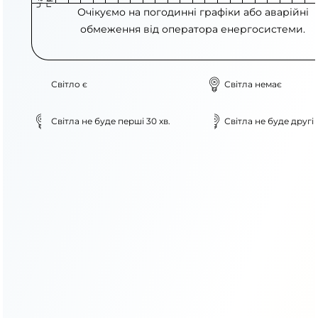
Очікуємо на погодинні графіки або аварійні
обмеження від оператора енергосистеми.
Світло є
Світла немає
Світла не буде перші 30 хв.
Світла не буде другі 