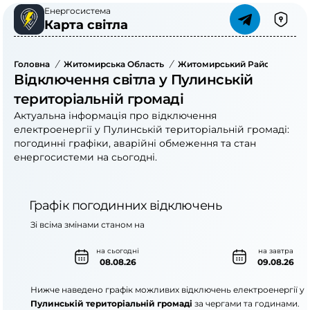
Енергосистема
Карта світла
Головна
/
Житомирська Область
/
Житомирський Район
/
Пули
Відключення світла у Пулинській
територіальній громаді
Актуальна інформація про відключення
електроенергії у Пулинській територіальній громаді:
погодинні графіки, аварійні обмеження та стан
енергосистеми на сьогодні.
Графік погодинних відключень
Зі всіма змінами станом на
на сьогодні
на завтра
08.08.26
09.08.26
Нижче наведено графік можливих відключень електроенергії у
Пулинській територіальній громаді
за чергами та годинами.