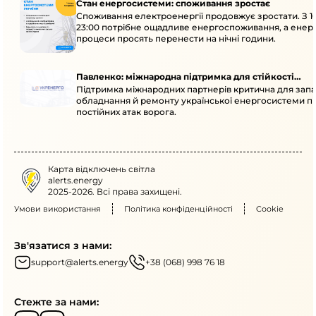
Стан енергосистеми: споживання зростає
Споживання електроенергії продовжує зростати. З 1
23:00 потрібне ощадливе енергоспоживання, а енер
процеси просять перенести на нічні години.
Павленко: міжнародна підтримка для стійкості
Підтримка міжнародних партнерів критична для запа
енергосистеми
обладнання й ремонту української енергосистеми пі
постійних атак ворога.
Карта відключень світла
alerts.energy
2025-2026. Всі права захищені.
Умови використання
Політика конфіденційності
Cookie
Зв'язатися з нами:
support@alerts.energy
+38 (068) 998 76 18
Стежте за нами: