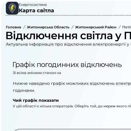
Енергосистема
Карта світла
Головна
/
Житомирська Область
/
Житомирський Район
/
Поті
Відключення світла у П
Актуальна інформація про відключення електроенергії у П
Графік погодинних відключень
Зі всіма змінами станом на
Нижче наведено графік можливих відключень електр
годинами.
Чий графік показати
У цій області є кілька операторів. Оберіть той, до мереж якого 
АТ «Укрзалізниця»
АТ «Житомироблене