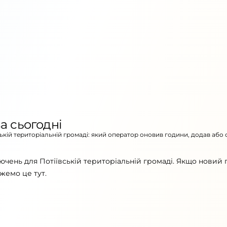
а сьогодні
ській територіальній громаді: який оператор оновив години, додав або 
ючень для Потіївській територіальній громаді. Якщо новий 
жемо це тут.