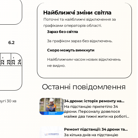
Найближчі зміни світла
Поточні та найближчі відключення за
графіками операторів області.
Зараз без світла
За графіком зараз без відключень.
6.2
Скоро можуть вимкнути
Найближчим часом нових відключень
2
-
2
2
-
2
3
4
2
2
3
не видно.
Останні повідомлення
угі 30 хв
34 дрони: історія ремонту на
На підстанцію прилетіло 34
підстанції
дрони. Персоналу довелося
майже два тижні жити на роботі
та відновлювати обладнання під
час окупації й негоди.
Ремонт підстанції: 34 дрони та
За кілька днів на підстанцію
окупація