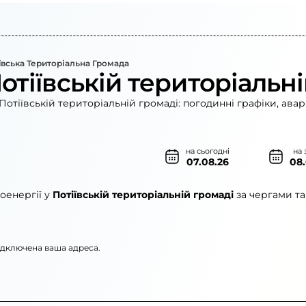
ївська Територіальна Громада
отіївській територіальн
отіївській територіальній громаді: погодинні графіки, ава
на сьогодні
на 
07.08.26
08
оенергії у
Потіївській територіальній громаді
за чергами та
підключена ваша адреса.
рго»