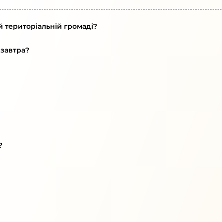
й територіальній громаді?
 завтра?
?