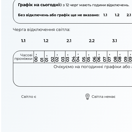
Графік на сьогодні
0 з 12 черг мають години відключень.
Без відключень або графік ще не вказано:
1.1
1.2
2.1
Черга відключення світла:
1.1
1.2
2.1
2.2
3.1
Часові
0
-
0
0
0
-
0
0
-
0
0
-
0
0
-
0
0
-
0
0
-
0
0
-
0
0
1
-
0
проміжки
3
4
5
6
6
7
7
8
8
9
2
2
3
4
5
1
Очікуємо на погодинні графіки або
Світло є
Світла немає