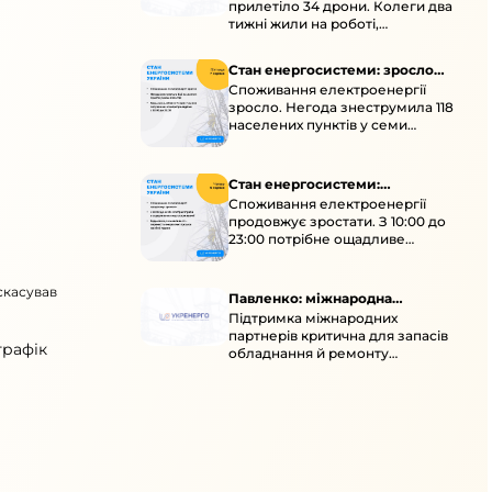
прилетіло 34 дрони. Колеги два
тижні жили на роботі,
працювали під проливними
дощами й у холод.
Стан енергосистеми: зросло
Споживання електроенергії
споживання через негоду
зросло. Негода знеструмила 118
населених пунктів у семи
областях. Обмежте
користування потужними
електроприладами 10:00–23:00.
Стан енергосистеми:
Споживання електроенергії
споживання зростає
продовжує зростати. З 10:00 до
23:00 потрібне ощадливе
енергоспоживання, а
енергоємні процеси просять
скасував
перенести на нічні години.
Павленко: міжнародна
Підтримка міжнародних
підтримка для стійкості
партнерів критична для запасів
енергосистеми
графік
обладнання й ремонту
української енергосистеми під
час постійних атак ворога.