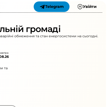
Telegram
Увійти
льній громаді
аварійні обмеження та стан енергосистеми на сьогодні.
завтра
.08.26
и та