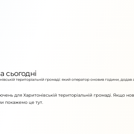
а сьогодні
онівській територіальній громаді: який оператор оновив години, додав 
ючень для Харитонівській територіальній громаді. Якщо но
ми покажемо це тут.