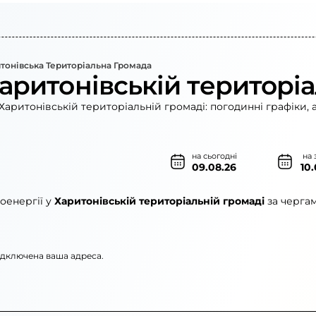
тонівська Територіальна Громада
аритонівській територіа
Харитонівській територіальній громаді: погодинні графіки, 
на сьогодні
на 
09.08.26
10
оенергії у
Харитонівській територіальній громаді
за чергам
підключена ваша адреса.
рго»