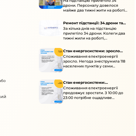
На підстанцію прилетіло 34
підстанції
дрони. Персоналу довелося
майже два тижні жити на роботі
та відновлювати обладнання під
час окупації й негоди.
Ремонт підстанції: 34 дрони та
За кілька днів на підстанцію
окупація
прилетіло 34 дрони. Колеги два
тижні жили на роботі,
працювали під проливними
дощами й у холод.
Стан енергосистеми: зросло
Споживання електроенергії
споживання через негоду
зросло. Негода знеструмила 118
населених пунктів у семи
областях. Обмежте
користування потужними
або
електроприладами 10:00–23:00.
Стан енергосистеми:
Споживання електроенергії
споживання зростає
продовжує зростати. З 10:00 до
вий
23:00 потрібне ощадливе
енергоспоживання, а
енергоємні процеси просять
перенести на нічні години.