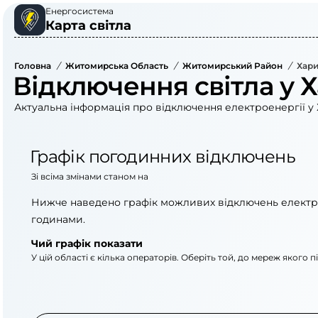
Енергосистема
Карта світла
Головна
/
Житомирська Область
/
Житомирський Район
/
Хари
Відключення світла у Х
Актуальна інформація про відключення електроенергії у 
Графік погодинних відключень
Зі всіма змінами станом на
Нижче наведено графік можливих відключень електр
годинами.
Чий графік показати
У цій області є кілька операторів. Оберіть той, до мереж якого 
АТ «Укрзалізниця»
АТ «Житомироблене