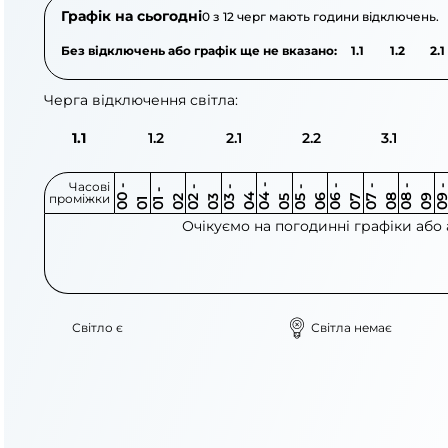
Графік на сьогодні
0 з 12 черг мають години відключень.
Без відключень або графік ще не вказано:
1.1
1.2
2.1
Черга відключення світла:
1.1
1.2
2.1
2.2
3.1
Часові
0
-
0
0
0
-
0
0
-
0
0
-
0
0
-
0
0
-
0
0
-
0
0
-
0
0
1
-
0
проміжки
3
4
5
6
6
7
7
8
8
9
2
2
3
4
5
1
Очікуємо на погодинні графіки або
Світло є
Світла немає