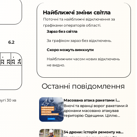
Найближчі зміни світла
Поточні та найближчі відключення за
графіками операторів області.
Зараз без світла
За графіком зараз без відключень.
6.2
Скоро можуть вимкнути
Найближчим часом нових відключень
2
-
2
2
-
2
3
4
2
2
3
не видно.
Останні повідомлення
угі 30 хв
Масована атака ракетами і
Вночі та вранці ворог ракетами й
дронами по Одещині
дронами масовано атакував
територію Одещини. Ціллю
стали об’єкти цивільної
енергетичної інфраструктури.
34 дрони: історія ремонту на