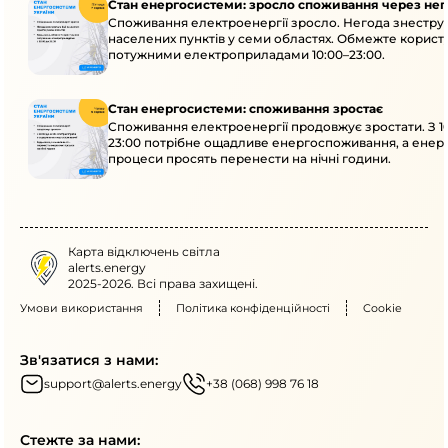
Стан енергосистеми: зросло споживання через нег
Споживання електроенергії зросло. Негода знеструм
населених пунктів у семи областях. Обмежте корист
потужними електроприладами 10:00–23:00.
Стан енергосистеми: споживання зростає
Споживання електроенергії продовжує зростати. З 1
23:00 потрібне ощадливе енергоспоживання, а енер
процеси просять перенести на нічні години.
Карта відключень світла
alerts.energy
2025-2026. Всі права захищені.
Умови використання
Політика конфіденційності
Cookie
Зв'язатися з нами:
support@alerts.energy
+38 (068) 998 76 18
Стежте за нами: