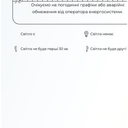
Очікуємо на погодинні графіки або аварійні
обмеження від оператора енергосистеми.
Світло є
Світла немає
Світла не буде перші 30 хв.
Світла не буде другі 