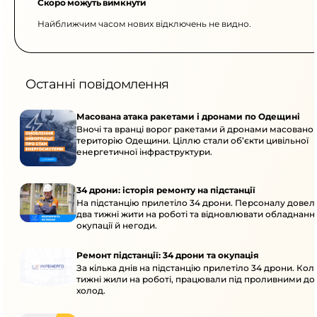
Скоро можуть вимкнути
Найближчим часом нових відключень не видно.
Останні повідомлення
Масована атака ракетами і дронами по Одещині
Вночі та вранці ворог ракетами й дронами масовано 
територію Одещини. Ціллю стали об’єкти цивільної
енергетичної інфраструктури.
34 дрони: історія ремонту на підстанції
На підстанцію прилетіло 34 дрони. Персоналу дове
два тижні жити на роботі та відновлювати обладнання
окупації й негоди.
Ремонт підстанції: 34 дрони та окупація
За кілька днів на підстанцію прилетіло 34 дрони. Кол
тижні жили на роботі, працювали під проливними до
холод.