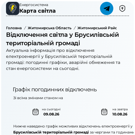
Енергосистема
Карта світла
Головна
/
Житомирська Область
/
Житомирський Район
/
Брус
Відключення світла у Брусилівській
територіальній громаді
Актуальна інформація про відключення
електроенергії у Брусилівській територіальній
громаді: погодинні графіки, аварійні обмеження та
стан енергосистеми на сьогодні.
Графік погодинних відключень
Зі всіма змінами станом на
на сьогодні
на завтра
09.08.26
10.08.26
Нижче наведено графік можливих відключень електроенергії у
Брусилівській територіальній громаді
за чергами та годинами