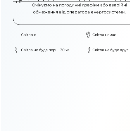
Очікуємо на погодинні графіки або аварійні
обмеження від оператора енергосистеми.
Світло є
Світла немає
Світла не буде перші 30 хв.
Світла не буде другі 