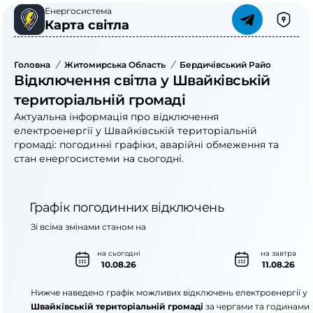
Енергосистема
Карта світла
Головна
/
Житомирська Область
/
Бердичівський Район
/
Швай
Відключення світла у Швайківській
територіальній громаді
Актуальна інформація про відключення
електроенергії у Швайківській територіальній
громаді: погодинні графіки, аварійні обмеження та
стан енергосистеми на сьогодні.
Графік погодинних відключень
Зі всіма змінами станом на
на сьогодні
на завтра
10.08.26
11.08.26
Нижче наведено графік можливих відключень електроенергії у
Швайківській територіальній громаді
за чергами та годинами.