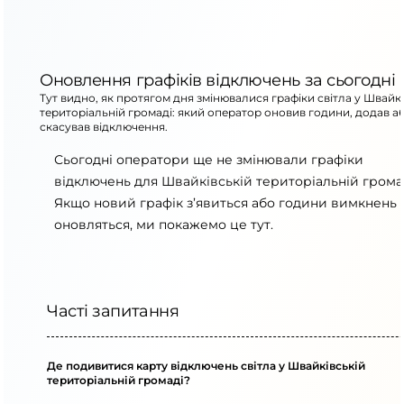
Оновлення графіків відключень за сьогодні
Тут видно, як протягом дня змінювалися графіки світла у Швайкі
територіальній громаді: який оператор оновив години, додав а
скасував відключення.
Сьогодні оператори ще не змінювали графіки
відключень для Швайківській територіальній громад
Якщо новий графік з’явиться або години вимкнень
оновляться, ми покажемо це тут.
Часті запитання
Де подивитися карту відключень світла у Швайківській
територіальній громаді?