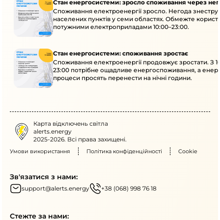
Стан енергосистеми: зросло споживання через нег
Споживання електроенергії зросло. Негода знеструм
населених пунктів у семи областях. Обмежте корист
потужними електроприладами 10:00–23:00.
Стан енергосистеми: споживання зростає
Споживання електроенергії продовжує зростати. З 1
23:00 потрібне ощадливе енергоспоживання, а енер
процеси просять перенести на нічні години.
Карта відключень світла
alerts.energy
2025-2026. Всі права захищені.
Умови використання
Політика конфіденційності
Cookie
Зв'язатися з нами:
support@alerts.energy
+38 (068) 998 76 18
Стежте за нами: