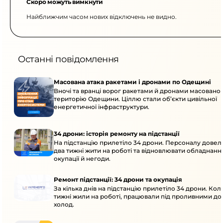
Скоро можуть вимкнути
Найближчим часом нових відключень не видно.
Останні повідомлення
Масована атака ракетами і дронами по Одещині
Вночі та вранці ворог ракетами й дронами масовано 
територію Одещини. Ціллю стали об’єкти цивільної
енергетичної інфраструктури.
34 дрони: історія ремонту на підстанції
На підстанцію прилетіло 34 дрони. Персоналу дове
два тижні жити на роботі та відновлювати обладнання
окупації й негоди.
Ремонт підстанції: 34 дрони та окупація
За кілька днів на підстанцію прилетіло 34 дрони. Кол
тижні жили на роботі, працювали під проливними до
холод.