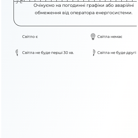
Очікуємо на погодинні графіки або аварійні
обмеження від оператора енергосистеми.
Світло є
Світла немає
Світла не буде перші 30 хв.
Світла не буде другі 