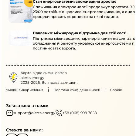
Стан енергосистеми: споживання зростає
Споживання електроенергії продовжує зростати. З 1
23:00 потрібне ощадливе енергоспоживання, а енер
процеси просять перенести на нічні години.
Павленко: міжнародна підтримка для стійкості
Підтримка міжнародних партнерів критична для запа
енергосистеми
обладнання й ремонту української енергосистеми пі
постійних атак ворога.
Карта відключень світла
alerts.energy
2025-2026. Всі права захищені.
Умови використання
Політика конфіденційності
Cookie
Зв'язатися з нами:
support@alerts.energy
+38 (068) 998 76 18
Стежте за нами: