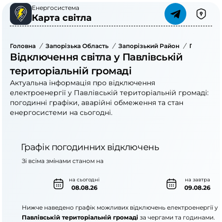
Енергосистема
Карта світла
Головна
/
Запорізька Область
/
Запорізький Район
/
Павлівськ
Відключення світла у Павлівській
територіальній громаді
Актуальна інформація про відключення
електроенергії у Павлівській територіальній громаді:
погодинні графіки, аварійні обмеження та стан
енергосистеми на сьогодні.
Графік погодинних відключень
Зі всіма змінами станом на
на сьогодні
на завтра
08.08.26
09.08.26
Нижче наведено графік можливих відключень електроенергії у
Павлівській територіальній громаді
за чергами та годинами.