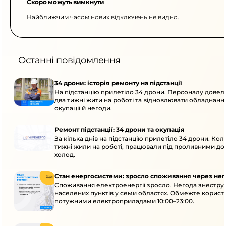
Скоро можуть вимкнути
Найближчим часом нових відключень не видно.
Останні повідомлення
34 дрони: історія ремонту на підстанції
На підстанцію прилетіло 34 дрони. Персоналу дове
два тижні жити на роботі та відновлювати обладнання
окупації й негоди.
Ремонт підстанції: 34 дрони та окупація
За кілька днів на підстанцію прилетіло 34 дрони. Кол
тижні жили на роботі, працювали під проливними до
холод.
Стан енергосистеми: зросло споживання через нег
Споживання електроенергії зросло. Негода знеструм
населених пунктів у семи областях. Обмежте корист
потужними електроприладами 10:00–23:00.