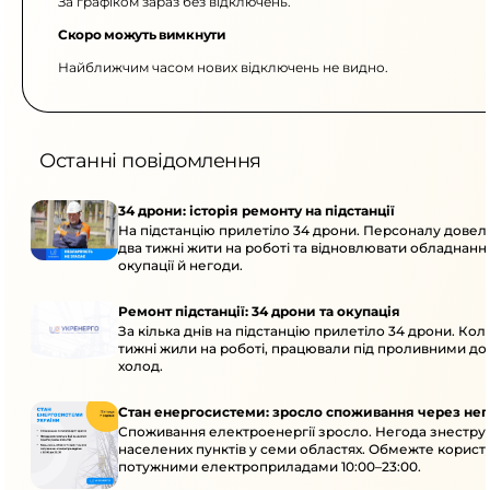
За графіком зараз без відключень.
Скоро можуть вимкнути
Найближчим часом нових відключень не видно.
Останні повідомлення
34 дрони: історія ремонту на підстанції
На підстанцію прилетіло 34 дрони. Персоналу дове
два тижні жити на роботі та відновлювати обладнання
окупації й негоди.
Ремонт підстанції: 34 дрони та окупація
За кілька днів на підстанцію прилетіло 34 дрони. Кол
тижні жили на роботі, працювали під проливними до
холод.
Стан енергосистеми: зросло споживання через нег
Споживання електроенергії зросло. Негода знеструм
населених пунктів у семи областях. Обмежте корист
потужними електроприладами 10:00–23:00.