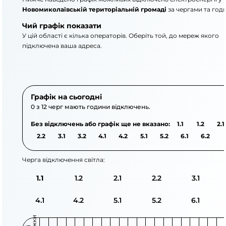
Новомиколаївській територіальній громаді
за чергами та год
Чий графік показати
У цій області є кілька операторів. Оберіть той, до мереж якого
підключена ваша адреса.
АТ «Укрзалізниця»
ПАТ «Запоріжжяоблене
Графік на сьогодні
0 з 12 черг мають години відключень.
Без відключень або графік ще не вказано:
1.1
1.2
2.1
2.2
3.1
3.2
4.1
4.2
5.1
5.2
6.1
6.2
Черга відключення світла:
1.1
1.2
2.1
2.2
3.1
4.1
4.2
5.1
5.2
6.1