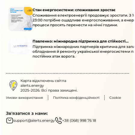
Стан енергосистеми: споживання зростає
Споживання електроенергії продовжує зростати. З 1
23:00 потрібне ощадливе енергоспоживання, а енер
процеси просять перенести на нічні години.
Павленко: міжнародна підтримка для стійкості
Підтримка міжнародних партнерів критична для запа
енергосистеми
обладнання й ремонту української енергосистеми пі
постійних атак ворога.
Карта відключень світла
alerts.energy
2025-2026. Всі права захищені.
Умови використання
Політика конфіденційності
Cookie
Зв'язатися з нами:
support@alerts.energy
+38 (068) 998 76 18