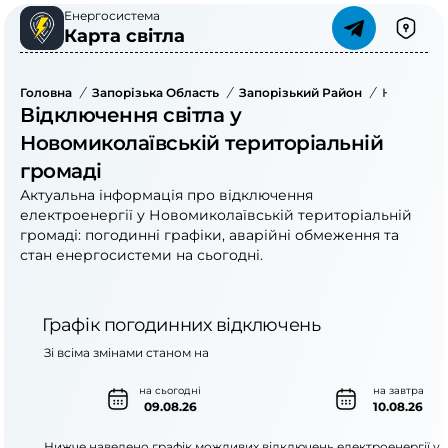
Енергосистема
Карта світла
Головна
/
Запорізька Область
/
Запорізький Район
/
Новомикол
Відключення світла у
Новомиколаївській територіальній
громаді
Актуальна інформація про відключення
електроенергії у Новомиколаївській територіальній
громаді: погодинні графіки, аварійні обмеження та
стан енергосистеми на сьогодні.
Графік погодинних відключень
Зі всіма змінами станом на
на сьогодні
на завтра
09.08.26
10.08.26
Нижче наведено графік можливих відключень електроенергії у