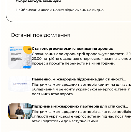
Скоро можуть вимкнути
Найближчим часом нових відключень не видно.
Останні повідомлення
Стан енергосистеми: споживання зростає
Споживання електроенергії продовжує зростати. З 1
23:00 потрібне ощадливе енергоспоживання, а енер
процеси просять перенести на нічні години.
Павленко: міжнародна підтримка для стійкості
Підтримка міжнародних партнерів критична для запа
енергосистеми
обладнання й ремонту української енергосистеми пі
постійних атак ворога.
Підтримка міжнародних партнерів для стійкості
Підтримка міжнародних партнерів є життєво необхі
енергосистеми
стійкості української енергосистеми під час постійн
атак і підготовки до наступної зими.