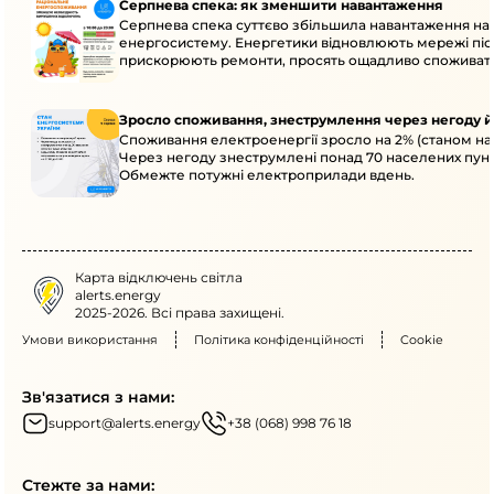
Серпнева спека: як зменшити навантаження
Серпнева спека суттєво збільшила навантаження на
енергосистему. Енергетики відновлюють мережі післ
прискорюють ремонти, просять ощадливо споживат
Зросло споживання, знеструмлення через негоду й
Споживання електроенергії зросло на 2% (станом на 
Через негоду знеструмлені понад 70 населених пунк
Обмежте потужні електроприлади вдень.
Карта відключень світла
alerts.energy
2025-2026. Всі права захищені.
Умови використання
Політика конфіденційності
Cookie
Зв'язатися з нами:
support@alerts.energy
+38 (068) 998 76 18
Стежте за нами: