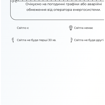
Очікуємо на погодинні графіки або аварійні
обмеження від оператора енергосистеми.
Світло є
Світла немає
Світла не буде перші 30 хв.
Світла не буде другі 