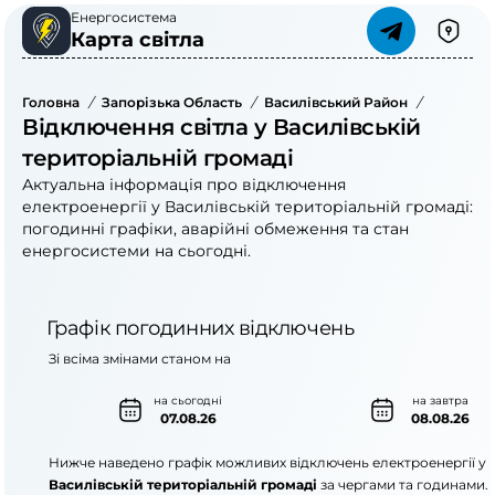
Енергосистема
Карта світла
Головна
/
Запорізька Область
/
Василівський Район
/
Василівс
Відключення світла у Василівській
територіальній громаді
Актуальна інформація про відключення
електроенергії у Василівській територіальній громаді:
погодинні графіки, аварійні обмеження та стан
енергосистеми на сьогодні.
Графік погодинних відключень
Зі всіма змінами станом на
на сьогодні
на завтра
07.08.26
08.08.26
Нижче наведено графік можливих відключень електроенергії у
Василівській територіальній громаді
за чергами та годинами.