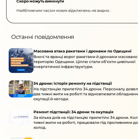
Скоро можуть вимкнути
Найближчим часом нових відключень не видно.
Останні повідомлення
Масована атака ракетами і дронами по Одещині
Вночі та вранці ворог ракетами й дронами масовано 
територію Одещини. Ціллю стали об’єкти цивільної
енергетичної інфраструктури.
34 дрони: історія ремонту на підстанції
На підстанцію прилетіло 34 дрони. Персоналу дове
два тижні жити на роботі та відновлювати обладнання
окупації й негоди.
Ремонт підстанції: 34 дрони та окупація
За кілька днів на підстанцію прилетіло 34 дрони. Кол
тижні жили на роботі, працювали під проливними до
холод.