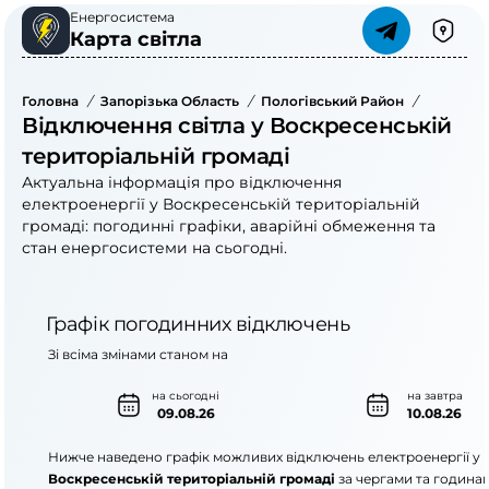
Енергосистема
Карта світла
Головна
/
Запорізька Область
/
Пологівський Район
/
Воскресе
Відключення світла у Воскресенській
територіальній громаді
Актуальна інформація про відключення
електроенергії у Воскресенській територіальній
громаді: погодинні графіки, аварійні обмеження та
стан енергосистеми на сьогодні.
Графік погодинних відключень
Зі всіма змінами станом на
на сьогодні
на завтра
09.08.26
10.08.26
Нижче наведено графік можливих відключень електроенергії у
Воскресенській територіальній громаді
за чергами та година