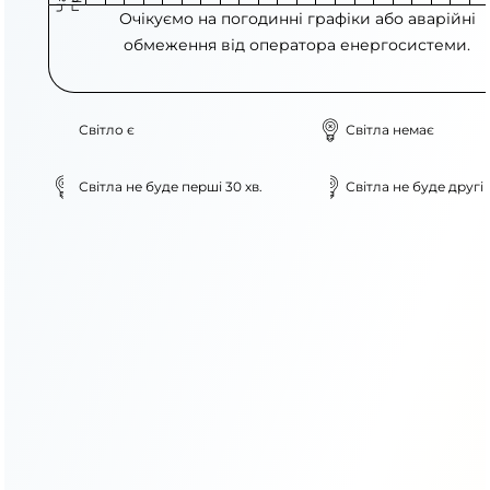
Очікуємо на погодинні графіки або аварійні
обмеження від оператора енергосистеми.
Світло є
Світла немає
Світла не буде перші 30 хв.
Світла не буде другі 