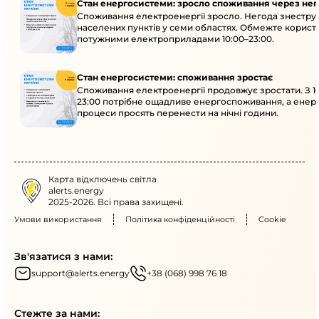
Стан енергосистеми: зросло споживання через нег
Споживання електроенергії зросло. Негода знеструм
населених пунктів у семи областях. Обмежте корист
потужними електроприладами 10:00–23:00.
Стан енергосистеми: споживання зростає
Споживання електроенергії продовжує зростати. З 1
23:00 потрібне ощадливе енергоспоживання, а енер
процеси просять перенести на нічні години.
Карта відключень світла
alerts.energy
2025-2026. Всі права захищені.
Умови використання
Політика конфіденційності
Cookie
Зв'язатися з нами:
support@alerts.energy
+38 (068) 998 76 18
Стежте за нами: