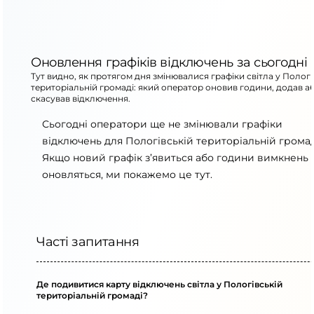
Оновлення графіків відключень за сьогодні
Тут видно, як протягом дня змінювалися графіки світла у Пологі
територіальній громаді: який оператор оновив години, додав а
скасував відключення.
Сьогодні оператори ще не змінювали графіки
відключень для Пологівській територіальній громад
Якщо новий графік з’явиться або години вимкнень
оновляться, ми покажемо це тут.
Часті запитання
Де подивитися карту відключень світла у Пологівській
територіальній громаді?