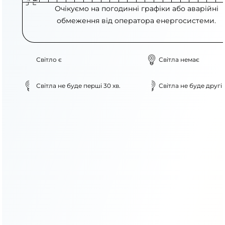
Очікуємо на погодинні графіки або аварійні
обмеження від оператора енергосистеми.
Світло є
Світла немає
Світла не буде перші 30 хв.
Світла не буде другі 