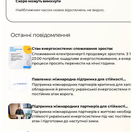
Скоро можуть вимкнути
Найближчим часом нових відключень не видно.
Останні повідомлення
Стан енергосистеми: споживання зростає
Споживання електроенергії продовжує зростати. З 1
23:00 потрібне ощадливе енергоспоживання, а енер
процеси просять перенести на нічні години.
Павленко: міжнародна підтримка для стійкості
Підтримка міжнародних партнерів критична для запа
енергосистеми
обладнання й ремонту української енергосистеми пі
постійних атак ворога.
Підтримка міжнародних партнерів для стійкості
Підтримка міжнародних партнерів є життєво необхі
енергосистеми
стійкості української енергосистеми під час постійн
атак і підготовки до наступної зими.