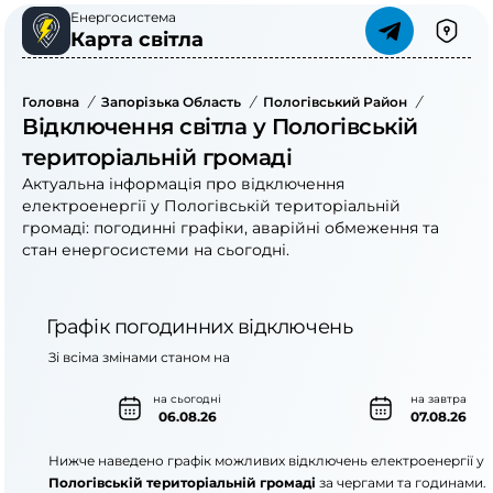
Енергосистема
Карта світла
Головна
/
Запорізька Область
/
Пологівський Район
/
Пологівс
Відключення світла у Пологівській
територіальній громаді
Актуальна інформація про відключення
електроенергії у Пологівській територіальній
громаді: погодинні графіки, аварійні обмеження та
стан енергосистеми на сьогодні.
Графік погодинних відключень
Зі всіма змінами станом на
на сьогодні
на завтра
06.08.26
07.08.26
Нижче наведено графік можливих відключень електроенергії у
Пологівській територіальній громаді
за чергами та годинами.