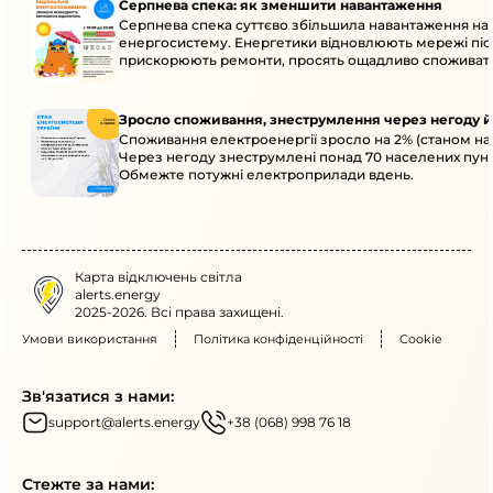
Серпнева спека: як зменшити навантаження
Серпнева спека суттєво збільшила навантаження на
енергосистему. Енергетики відновлюють мережі післ
прискорюють ремонти, просять ощадливо споживат
Зросло споживання, знеструмлення через негоду й
Споживання електроенергії зросло на 2% (станом на 
Через негоду знеструмлені понад 70 населених пунк
Обмежте потужні електроприлади вдень.
Карта відключень світла
alerts.energy
2025-2026. Всі права захищені.
Умови використання
Політика конфіденційності
Cookie
Зв'язатися з нами:
support@alerts.energy
+38 (068) 998 76 18
Стежте за нами: