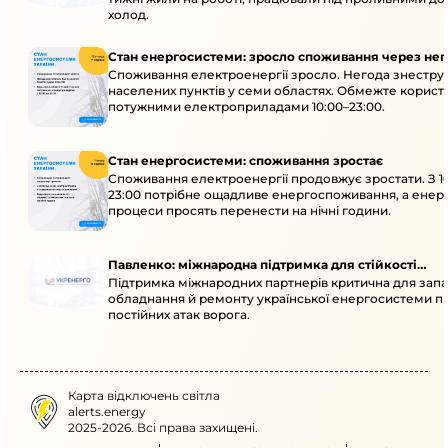
холод.
Стан енергосистеми: зросло споживання через нег
Споживання електроенергії зросло. Негода знеструм
населених пунктів у семи областях. Обмежте корист
потужними електроприладами 10:00–23:00.
Стан енергосистеми: споживання зростає
Споживання електроенергії продовжує зростати. З 1
23:00 потрібне ощадливе енергоспоживання, а енер
процеси просять перенести на нічні години.
Павленко: міжнародна підтримка для стійкості
Підтримка міжнародних партнерів критична для запа
енергосистеми
обладнання й ремонту української енергосистеми пі
постійних атак ворога.
Карта відключень світла
alerts.energy
2025-2026. Всі права захищені.