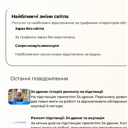
Найближчі зміни світла
Поточні та найближчі відключення за графіками операторів обла
Зараз без світла
За графіком зараз без відключень.
Скоро можуть вимкнути
Найближчим часом нових відключень не видно.
Останні повідомлення
34 дрони: історія ремонту на підстанції
На підстанцію прилетіло 34 дрони. Персоналу дове
два тижні жити на роботі та відновлювати обладнання
окупації й негоди.
Ремонт підстанції: 34 дрони та окупація
За кілька днів на підстанцію прилетіло 34 дрони. Кол
тижні жили на роботі, працювали під проливними до