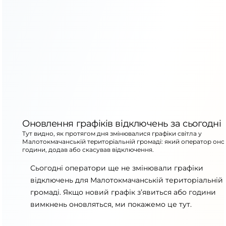
Оновлення графіків відключень за сьогодні
Тут видно, як протягом дня змінювалися графіки світла у
Малотокмачанській територіальній громаді: який оператор оно
години, додав або скасував відключення.
Сьогодні оператори ще не змінювали графіки
відключень для Малотокмачанській територіальній
громаді. Якщо новий графік з’явиться або години
вимкнень оновляться, ми покажемо це тут.