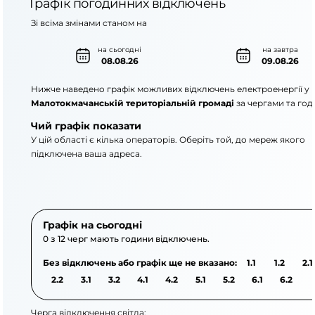
Графік погодинних відключень
Зі всіма змінами станом на
на сьогодні
на завтра
08.08.26
09.08.26
Нижче наведено графік можливих відключень електроенергії у
Малотокмачанській територіальній громаді
за чергами та год
Чий графік показати
У цій області є кілька операторів. Оберіть той, до мереж якого
підключена ваша адреса.
АТ «Укрзалізниця»
ПАТ «Запоріжжяоблене
Графік на сьогодні
0 з 12 черг мають години відключень.
Без відключень або графік ще не вказано:
1.1
1.2
2.1
2.2
3.1
3.2
4.1
4.2
5.1
5.2
6.1
6.2
Черга відключення світла: