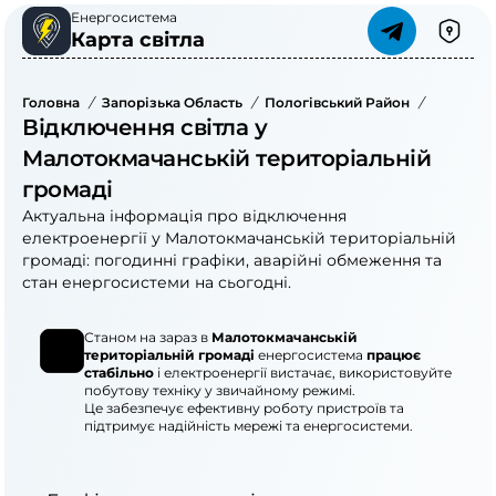
Енергосистема
Карта світла
Головна
/
Запорізька Область
/
Пологівський Район
/
Малоток
Відключення світла у
Малотокмачанській територіальній
громаді
Актуальна інформація про відключення
електроенергії у Малотокмачанській територіальній
громаді: погодинні графіки, аварійні обмеження та
стан енергосистеми на сьогодні.
Станом на зараз в
Малотокмачанській
територіальній громаді
енергосистема
працює
стабільно
і електроенергії вистачає, використовуйте
побутову техніку у звичайному режимі.
Це забезпечує ефективну роботу пристроїв та
підтримує надійність мережі та енергосистеми.