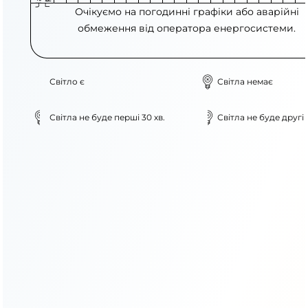
Очікуємо на погодинні графіки або аварійні
обмеження від оператора енергосистеми.
Світло є
Світла немає
Світла не буде перші 30 хв.
Світла не буде другі 