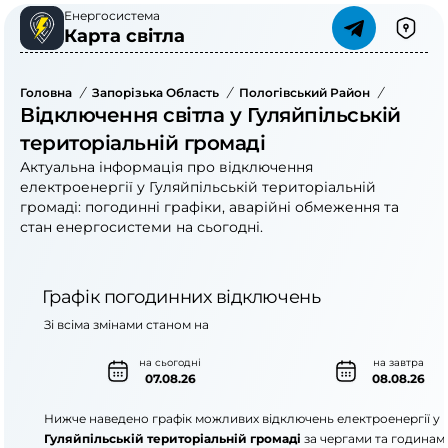
Енергосистема
Карта світла
Головна
/
Запорізька Область
/
Пологівський Район
/
Гуляйпіл
Відключення світла у Гуляйпільській
територіальній громаді
Актуальна інформація про відключення
електроенергії у Гуляйпільській територіальній
громаді: погодинні графіки, аварійні обмеження та
стан енергосистеми на сьогодні.
Графік погодинних відключень
Зі всіма змінами станом на
на сьогодні
на завтра
07.08.26
08.08.26
Нижче наведено графік можливих відключень електроенергії у
Гуляйпільській територіальній громаді
за чергами та годинам