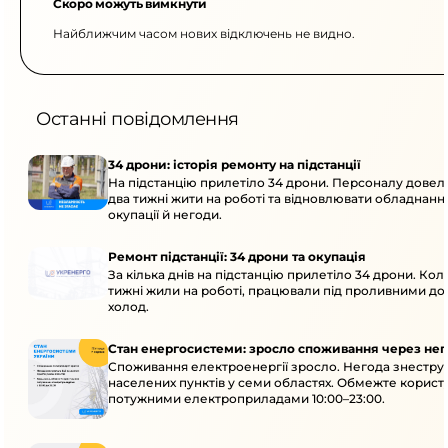
Скоро можуть вимкнути
Найближчим часом нових відключень не видно.
Останні повідомлення
34 дрони: історія ремонту на підстанції
На підстанцію прилетіло 34 дрони. Персоналу дове
два тижні жити на роботі та відновлювати обладнання
окупації й негоди.
Ремонт підстанції: 34 дрони та окупація
За кілька днів на підстанцію прилетіло 34 дрони. Кол
тижні жили на роботі, працювали під проливними до
холод.
Стан енергосистеми: зросло споживання через нег
Споживання електроенергії зросло. Негода знеструм
населених пунктів у семи областях. Обмежте корист
потужними електроприладами 10:00–23:00.