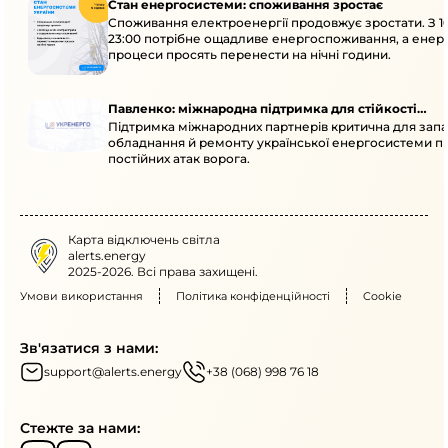
Стан енергосистеми: споживання зростає
Споживання електроенергії продовжує зростати. З 1
23:00 потрібне ощадливе енергоспоживання, а енер
процеси просять перенести на нічні години.
Павленко: міжнародна підтримка для стійкості
Підтримка міжнародних партнерів критична для запа
енергосистеми
обладнання й ремонту української енергосистеми пі
постійних атак ворога.
Карта відключень світла
alerts.energy
2025-2026. Всі права захищені.
Умови використання
Політика конфіденційності
Cookie
Зв'язатися з нами:
support@alerts.energy
+38 (068) 998 76 18
Стежте за нами: