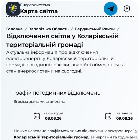
Енергосистема
Карта світла
Головна
/
Запорізька Область
/
Бердянський Район
/
Коларівс
Відключення світла у Коларівській
територіальній громаді
Актуальна інформація про відключення
електроенергії у Коларівській територіальній
громаді: погодинні графіки, аварійні обмеження та
стан енергосистеми на сьогодні.
Графік погодинних відключень
Зі всіма змінами станом на
на сьогодні
на завтра
08.08.26
09.08.26
Нижче наведено графік можливих відключень електроенергії у
Коларівській територіальній громаді
за чергами та годинами.