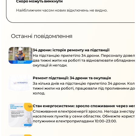
Скоро можуть вимкнути
Найближчим часом нових відключень не видно.
Останні повідомлення
34 дрони: історія ремонту на підстанції
На підстанцію прилетіло 34 дрони. Персоналу дове
два тижні жити на роботі та відновлювати обладнання
окупації й негоди.
Ремонт підстанції: 34 дрони та окупація
За кілька днів на підстанцію прилетіло 34 дрони. Кол
тижні жили на роботі, працювали під проливними до
холод.
Стан енергосистеми: зросло споживання через нег
Споживання електроенергії зросло. Негода знеструм
населених пунктів у семи областях. Обмежте корист
потужними електроприладами 10:00–23:00.