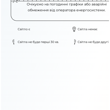
Очікуємо на погодинні графіки або аварійні
обмеження від оператора енергосистеми.
Світло є
Світла немає
Світла не буде перші 30 хв.
Світла не буде другі 