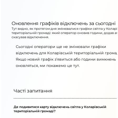
Оновлення графіків відключень за сьогодні
Тут видно, як протягом дня змінювалися графіки світла у Коларі
територіальній громаді: який оператор оновив години, додав а
скасував відключення.
Сьогодні оператори ще не змінювали графіки
відключень для Коларівській територіальній громад
Якщо новий графік з’явиться або години вимкнень
оновляться, ми покажемо це тут.
Часті запитання
Де подивитися карту відключень світла у Коларівській
територіальній громаді?