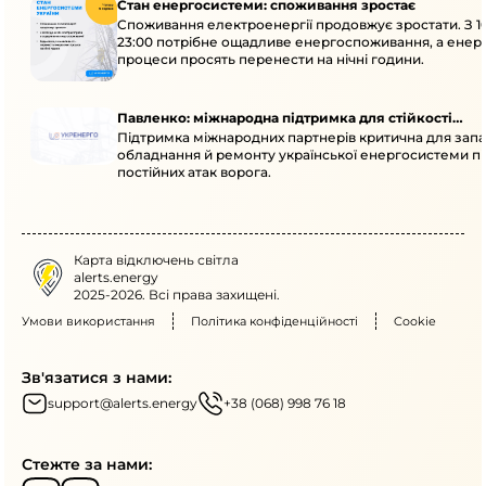
Стан енергосистеми: споживання зростає
Споживання електроенергії продовжує зростати. З 1
23:00 потрібне ощадливе енергоспоживання, а енер
процеси просять перенести на нічні години.
Павленко: міжнародна підтримка для стійкості
Підтримка міжнародних партнерів критична для запа
енергосистеми
обладнання й ремонту української енергосистеми пі
постійних атак ворога.
Карта відключень світла
alerts.energy
2025-2026. Всі права захищені.
Умови використання
Політика конфіденційності
Cookie
Зв'язатися з нами:
support@alerts.energy
+38 (068) 998 76 18
Стежте за нами: