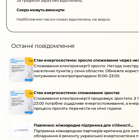
За графіком зараз без відключень.
Скоро можуть вимкнути
Найближчим часом нових відключень не видно.
Останні повідомлення
Стан енергосистеми: зросло споживання через нег
Споживання електроенергії зросло. Негода знеструм
населених пунктів у семи областях. Обмежте корист
потужними електроприладами 10:00–23:00.
Стан енергосистеми: споживання зростає
Споживання електроенергії продовжує зростати. З 1
23:00 потрібне ощадливе енергоспоживання, а енер
процеси просять перенести на нічні години.
Павленко: міжнародна підтримка для стійкості
Підтримка міжнародних партнерів критична для запа
енергосистеми
обладнання й ремонту української енергосистеми пі