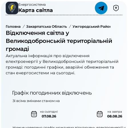
Енергосистема
Карта світла
Головна
/
Закарпатська Область
/
Ужгородський Район
/
Велик
Відключення світла у
Великодобронській територіальній
громаді
Актуальна інформація про відключення
електроенергії у Великодобронській територіальній
громаді: погодинні графіки, аварійні обмеження та
стан енергосистеми на сьогодні.
Графік погодинних відключень
Зі всіма змінами станом на
на сьогодні
на завтра
07.08.26
08.08.26
Нижче наведено графік можливих відключень електроенергії у