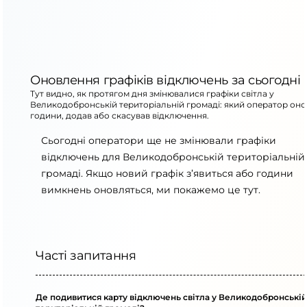
Оновлення графіків відключень за сьогодні
Тут видно, як протягом дня змінювалися графіки світла у
Великодобронській територіальній громаді: який оператор он
години, додав або скасував відключення.
Сьогодні оператори ще не змінювали графіки
відключень для Великодобронській територіальній
громаді. Якщо новий графік з’явиться або години
вимкнень оновляться, ми покажемо це тут.
Часті запитання
Де подивитися карту відключень світла у Великодобронській