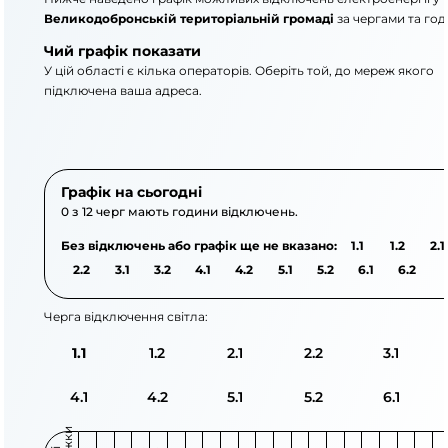
Великодобронській територіальній громаді
за чергами та го
Чий графік показати
У цій області є кілька операторів. Оберіть той, до мереж якого
підключена ваша адреса.
АТ «Укрзалізниця»
ПрАТ «Закарпаттяоблен
Графік на сьогодні
0 з 12 черг мають години відключень.
Без відключень або графік ще не вказано:
1.1
1.2
2.1
2.2
3.1
3.2
4.1
4.2
5.1
5.2
6.1
6.2
Черга відключення світла:
1.1
1.2
2.1
2.2
3.1
4.1
4.2
5.1
5.2
6.1