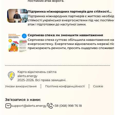
постійних атак ворога.
Підтримка міжнародних партнерів для стійкості
Підтримка міжнародних партнерів є життєво необхі
енергосистеми
стійкості української енергосистеми під час постійн
атак і підготовки до наступної зими.
Серпнева спека: як зменшити навантаження
Серпнева спека суттєво збільшила навантаження на
енергосистему. Енергетики відновлюють мережі післ
прискорюють ремонти, просять ощадливо споживат
Карта відключень світла
alerts.energy
2025-2026. Всі права захищені.
Умови використання
Політика конфіденційності
Cookie
Зв'язатися з нами:
support@alerts.energy
+38 (068) 998 76 18