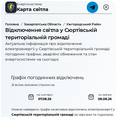
Енергосистема
Карта світла
Головна
/
Закарпатська Область
/
Ужгородський Район
/
Сюрті
Відключення світла у Сюртівській
територіальній громаді
Актуальна інформація про відключення
електроенергії у Сюртівській територіальній громаді:
погодинні графіки, аварійні обмеження та стан
енергосистеми на сьогодні.
Графік погодинних відключень
Зі всіма змінами станом на
на сьогодні
на завтра
07.08.26
08.08.26
Нижче наведено графік можливих відключень електроенергії у
Сюртівській територіальній громаді
за чергами та годинами.