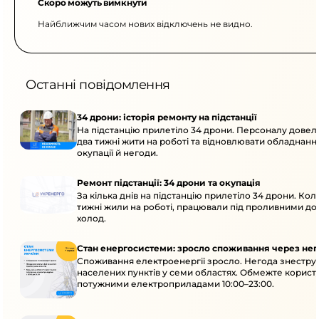
Скоро можуть вимкнути
Найближчим часом нових відключень не видно.
Останні повідомлення
34 дрони: історія ремонту на підстанції
На підстанцію прилетіло 34 дрони. Персоналу дове
два тижні жити на роботі та відновлювати обладнання
окупації й негоди.
Ремонт підстанції: 34 дрони та окупація
За кілька днів на підстанцію прилетіло 34 дрони. Кол
тижні жили на роботі, працювали під проливними до
холод.
Стан енергосистеми: зросло споживання через нег
Споживання електроенергії зросло. Негода знеструм
населених пунктів у семи областях. Обмежте корист
потужними електроприладами 10:00–23:00.