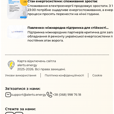
Стан енергосистеми: споживання зростає
Споживання електроенергії продовжує зростати. З 1
23:00 потрібне ощадливе енергоспоживання, а енер
процеси просять перенести на нічні години.
Павленко: міжнародна підтримка для стійкості
Підтримка міжнародних партнерів критична для запа
енергосистеми
обладнання й ремонту української енергосистеми пі
постійних атак ворога.
Карта відключень світла
alerts.energy
2025-2026. Всі права захищені.
Умови використання
Політика конфіденційності
Cookie
Зв'язатися з нами:
support@alerts.energy
+38 (068) 998 76 18
Стежте за нами: