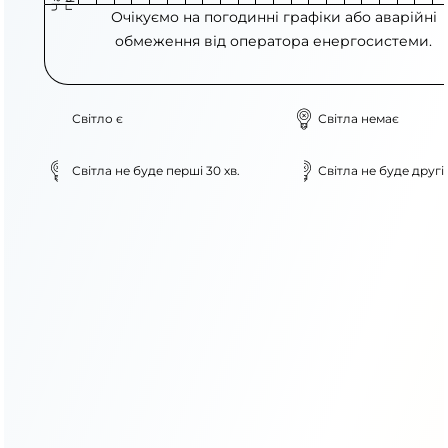
Очікуємо на погодинні графіки або аварійні
обмеження від оператора енергосистеми.
Світло є
Світла немає
Світла не буде перші 30 хв.
Світла не буде другі 