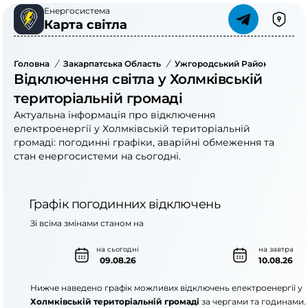
Енергосистема
Карта світла
Головна
/
Закарпатська Область
/
Ужгородський Район
/
Холмк
Відключення світла у Холмківській
територіальній громаді
Актуальна інформація про відключення
електроенергії у Холмківській територіальній
громаді: погодинні графіки, аварійні обмеження та
стан енергосистеми на сьогодні.
Графік погодинних відключень
Зі всіма змінами станом на
на сьогодні
на завтра
09.08.26
10.08.26
Нижче наведено графік можливих відключень електроенергії у
Холмківській територіальній громаді
за чергами та годинами.