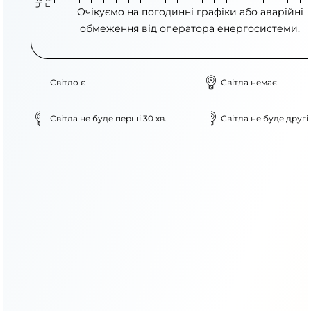
Очікуємо на погодинні графіки або аварійні
обмеження від оператора енергосистеми.
Світло є
Світла немає
Світла не буде перші 30 хв.
Світла не буде другі 