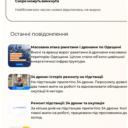
Скоро можуть вимкнути
Найближчим часом нових відключень не видно.
Останні повідомлення
Масована атака ракетами і дронами по Одещині
Вночі та вранці ворог ракетами й дронами масовано 
територію Одещини. Ціллю стали об’єкти цивільної
енергетичної інфраструктури.
34 дрони: історія ремонту на підстанції
На підстанцію прилетіло 34 дрони. Персоналу дове
два тижні жити на роботі та відновлювати обладнання
окупації й негоди.
Ремонт підстанції: 34 дрони та окупація
За кілька днів на підстанцію прилетіло 34 дрони. Кол
тижні жили на роботі, працювали під проливними до
холод.