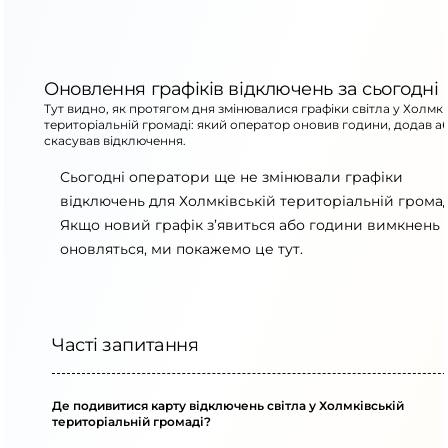
Оновлення графіків відключень за сьогодні
Тут видно, як протягом дня змінювалися графіки світла у Холмкі
територіальній громаді: який оператор оновив години, додав а
скасував відключення.
Сьогодні оператори ще не змінювали графіки
відключень для Холмківській територіальній громад
Якщо новий графік з’явиться або години вимкнень
оновляться, ми покажемо це тут.
Часті запитання
Де подивитися карту відключень світла у Холмківській
територіальній громаді?