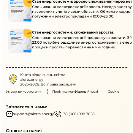
Стан енергосистеми: зросло споживання через нег
Споживання електроенергії зросло. Негода знеструм
населених пунктів у семи областях. Обмежте корист
потужними електроприладами 10:00–23:00.
Стан енергосистеми: споживання зростає
Споживання електроенергії продовжує зростати. З 1
23:00 потрібне ощадливе енергоспоживання, а енер
процеси просять перенести на нічні години.
Карта відключень світла
alerts.energy
2025-2026. Всі права захищені.
Умови використання
Політика конфіденційності
Cookie
Зв'язатися з нами:
support@alerts.energy
+38 (068) 998 76 18
Стежте за нами: