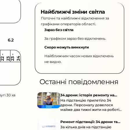
Найближчі зміни світла
Поточні та найближчі відключення за
графіками операторів області.
Зараз без світла
За графіком зараз без відключень.
6.2
Скоро можуть вимкнути
Найближчим часом нових відключень
2
-
2
2
-
2
3
4
2
2
3
не видно.
Останні повідомлення
угі 30 хв
34 дрони: історія ремонту на
На підстанцію прилетіло 34
підстанції
дрони. Персоналу довелося
майже два тижні жити на роботі
та відновлювати обладнання під
час окупації й негоди.
Ремонт підстанції: 34 дрони та
За кілька днів на підстанцію
окупація