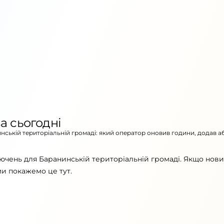
а сьогодні
инській територіальній громаді: який оператор оновив години, додав а
ючень для Баранинській територіальній громаді. Якщо нов
ми покажемо це тут.