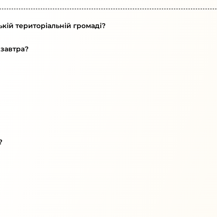
кій територіальній громаді?
 завтра?
?