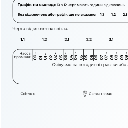
Графік на сьогодні
0 з 12 черг мають години відключень.
Без відключень або графік ще не вказано:
1.1
1.2
2.1
Черга відключення світла:
1.1
1.2
2.1
2.2
3.1
Часові
0
-
0
0
0
-
0
0
-
0
0
-
0
0
-
0
0
-
0
0
-
0
0
-
0
0
1
-
0
проміжки
3
4
5
6
6
7
7
8
8
9
2
2
3
4
5
1
Очікуємо на погодинні графіки або
Світло є
Світла немає