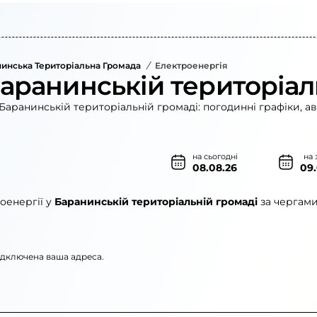
инська Територіальна Громада
/
Електроенергія
Баранинській територіал
Баранинській територіальній громаді: погодинні графіки, а
на сьогодні
на 
08.08.26
09
оенергії у
Баранинській територіальній громаді
за чергами
підключена ваша адреса.
ленерго»