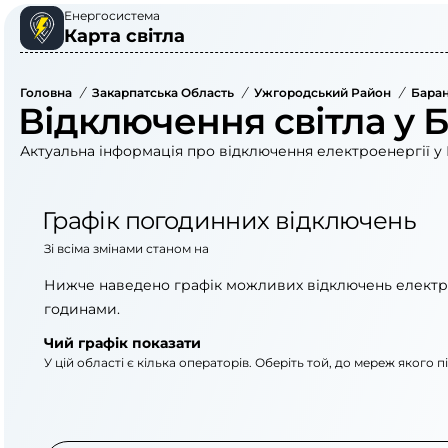
Енергосистема
Карта світла
Головна
/
Закарпатська Область
/
Ужгородський Район
/
Баран
Відключення світла у 
Актуальна інформація про відключення електроенергії у 
Графік погодинних відключень
Зі всіма змінами станом на
Нижче наведено графік можливих відключень електр
годинами.
Чий графік показати
У цій області є кілька операторів. Оберіть той, до мереж якого 
АТ «Укрзалізниця»
ПрАТ «Закарпаттяоб