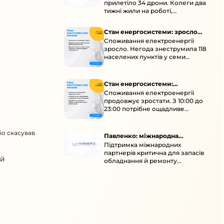
прилетіло 34 дрони. Колеги два
тижні жили на роботі,
працювали під проливними
дощами й у холод.
Стан енергосистеми: зросло
Споживання електроенергії
споживання через негоду
зросло. Негода знеструмила 118
населених пунктів у семи
областях. Обмежте
користування потужними
електроприладами 10:00–23:00.
Стан енергосистеми:
Споживання електроенергії
споживання зростає
продовжує зростати. З 10:00 до
23:00 потрібне ощадливе
енергоспоживання, а
енергоємні процеси просять
бо скасував
перенести на нічні години.
Павленко: міжнародна
Підтримка міжнародних
підтримка для стійкості
партнерів критична для запасів
енергосистеми
ий
обладнання й ремонту
української енергосистеми під
час постійних атак ворога.