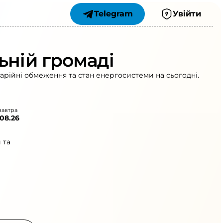
Telegram
Увійти
ьній громаді
варійні обмеження та стан енергосистеми на сьогодні.
завтра
.08.26
 та