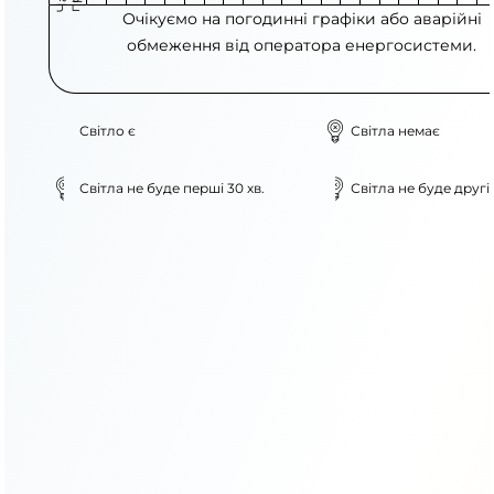
Очікуємо на погодинні графіки або аварійні
обмеження від оператора енергосистеми.
Світло є
Світла немає
Світла не буде перші 30 хв.
Світла не буде другі 