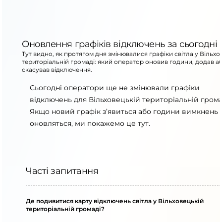
Оновлення графіків відключень за сьогодні
Тут видно, як протягом дня змінювалися графіки світла у Вільхо
територіальній громаді: який оператор оновив години, додав а
скасував відключення.
Сьогодні оператори ще не змінювали графіки
відключень для Вільховецькій територіальній грома
Якщо новий графік з’явиться або години вимкнень
оновляться, ми покажемо це тут.
Часті запитання
Де подивитися карту відключень світла у Вільховецькій
територіальній громаді?