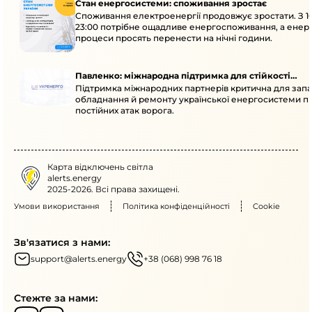
Стан енергосистеми: споживання зростає
Споживання електроенергії продовжує зростати. З 1
23:00 потрібне ощадливе енергоспоживання, а енер
процеси просять перенести на нічні години.
Павленко: міжнародна підтримка для стійкості
Підтримка міжнародних партнерів критична для запа
енергосистеми
обладнання й ремонту української енергосистеми пі
постійних атак ворога.
Карта відключень світла
alerts.energy
2025-2026. Всі права захищені.
Умови використання
Політика конфіденційності
Cookie
Зв'язатися з нами:
support@alerts.energy
+38 (068) 998 76 18
Стежте за нами: