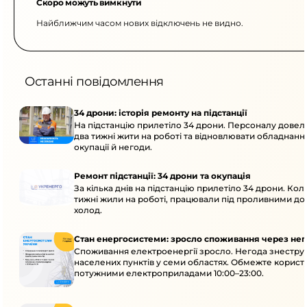
Скоро можуть вимкнути
Найближчим часом нових відключень не видно.
Останні повідомлення
34 дрони: історія ремонту на підстанції
На підстанцію прилетіло 34 дрони. Персоналу дове
два тижні жити на роботі та відновлювати обладнання
окупації й негоди.
Ремонт підстанції: 34 дрони та окупація
За кілька днів на підстанцію прилетіло 34 дрони. Кол
тижні жили на роботі, працювали під проливними до
холод.
Стан енергосистеми: зросло споживання через нег
Споживання електроенергії зросло. Негода знеструм
населених пунктів у семи областях. Обмежте корист
потужними електроприладами 10:00–23:00.