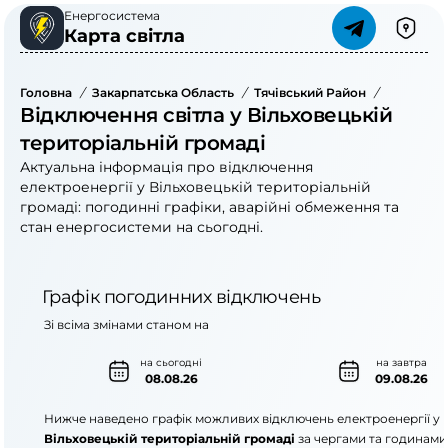
Енергосистема
Карта світла
Головна
/
Закарпатська Область
/
Тячівський Район
/
Вільхове
Відключення світла у Вільховецькій
територіальній громаді
Актуальна інформація про відключення
електроенергії у Вільховецькій територіальній
громаді: погодинні графіки, аварійні обмеження та
стан енергосистеми на сьогодні.
Графік погодинних відключень
Зі всіма змінами станом на
на сьогодні
на завтра
08.08.26
09.08.26
Нижче наведено графік можливих відключень електроенергії у
Вільховецькій територіальній громаді
за чергами та годинами